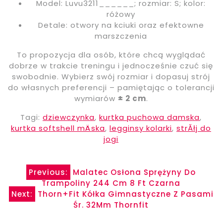
Model: Luvu3211______; rozmiar: S; kolor:
różowy
Detale: otwory na kciuki oraz efektowne
marszczenia
To propozycja dla osób, które chcą wyglądać
dobrze w trakcie treningu i jednocześnie czuć się
swobodnie. Wybierz swój rozmiar i dopasuj strój
do własnych preferencji – pamiętając o tolerancji
wymiarów
± 2 cm
.
Tagi:
dziewczynka
,
kurtka puchowa damska
,
kurtka softshell mÄska
,
legginsy kolarki
,
strĂłj do
jogi
Nawigacja
Previous:
Malatec Osłona Sprężyny Do
Trampoliny 244 Cm 8 Ft Czarna
wpisu
Next:
Thorn+Fit Kółka Gimnastyczne Z Pasami
Śr. 32Mm Thornfit