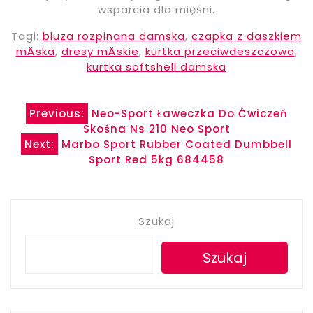
wsparcia dla mięśni.
Tagi:
bluza rozpinana damska
,
czapka z daszkiem
mÄska
,
dresy mÄskie
,
kurtka przeciwdeszczowa
,
kurtka softshell damska
Nawigacja
Previous:
Neo-Sport Ławeczka Do Ćwiczeń
Skośna Ns 210 Neo Sport
wpisu
Next:
Marbo Sport Rubber Coated Dumbbell
Sport Red 5kg 684458
Szukaj
Szukaj