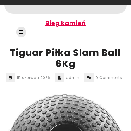
Skip
to
content
Bieg kamień
Open
Button
Tiguar Piłka Slam Ball
6Kg
15 czerwca 2026
admin
0 Comments