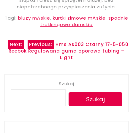
słupka i ciesz się sprzętem dłużej, bez
niepotrzebnego przyspieszania zużycia.
Tagi:
bluzy mÄskie
,
kurtki zimowe mÄskie
,
spodnie
trekkingowe damskie
Nawigacja
Next:
Previous:
Hms As003 Czarny 17-5-050
Reebok Regulowana guma oporowa tubing –
wpisu
Light
Szukaj
Szukaj