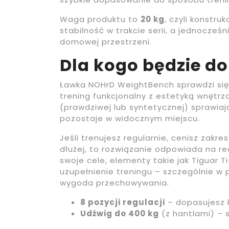
Waga produktu to
20 kg
, czyli konstru
stabilność w trakcie serii, a jednocześ
domowej przestrzeni.
Dla kogo będzie 
Ławka NOHrD WeightBench sprawdzi się
trening funkcjonalny z estetyką wnętrza
(prawdziwej lub syntetycznej) sprawia
pozostaje w widocznym miejscu.
Jeśli trenujesz regularnie, cenisz zakre
dłużej, to rozwiązanie odpowiada na r
swoje cele, elementy takie jak Tiguar
uzupełnienie treningu – szczególnie w p
wygoda przechowywania.
8 pozycji regulacji
– dopasujesz k
Udźwig do 400 kg
(z hantlami) – 