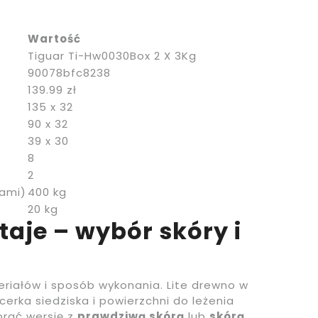
Wartość
Tiguar Ti-Hw0030Box 2 X 3Kg
90078bfc8238
139.99 zł
135 x 32
90 x 32
39 x 30
8
2
lami)
400 kg
20 kg
taje – wybór skóry i
eriałów i sposób wykonania. Lite drewno w
cerka siedziska i powierzchni do leżenia
brać wersję z
prawdziwą skórą
lub
skórą