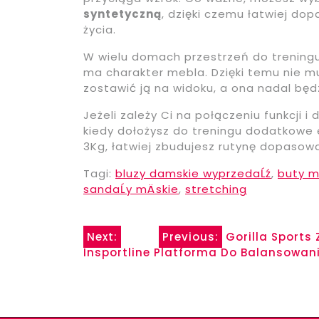
syntetyczną
, dzięki czemu łatwiej dop
życia.
W wielu domach przestrzeń do treningu
ma charakter mebla. Dzięki temu nie m
zostawić ją na widoku, a ona nadal będ
Jeżeli zależy Ci na połączeniu funkcji i 
kiedy dołożysz do treningu dodatkowe e
3Kg, łatwiej zbudujesz rutynę dopasow
Tagi:
bluzy damskie wyprzedaĹź
,
buty m
sandaĹy mÄskie
,
stretching
Nawigacja
Next:
Previous:
Gorilla Sports
Insportline Platforma Do Balansowan
wpisu