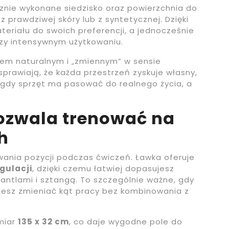
cznie wykonane siedzisko oraz powierzchnia do
z prawdziwej skóry lub z syntetycznej. Dzięki
riału do swoich preferencji, a jednocześnie
rzy intensywnym użytkowaniu.
ktem naturalnym i „zmiennym” w sensie
prawiają, że każda przestrzeń zyskuje własny,
, gdy sprzęt ma pasować do realnego życia, a
pozwala trenować na
h
ania pozycji podczas ćwiczeń. Ławka oferuje
gulacji
, dzięki czemu łatwiej dopasujesz
antlami i sztangą. To szczególnie ważne, gdy
ujesz zmieniać kąt pracy bez kombinowania z
miar
135 x 32 cm
, co daje wygodne pole do