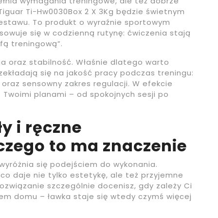
spełnia wymagania treningowe, ale też dobrze
 Tiguar Ti-Hw0030Box 2 X 3Kg będzie świetnym
stawu. To produkt o wyraźnie sportowym
sowuje się w codzienną rutynę: ćwiczenia stają
efą treningową”.
ia oraz stabilność. Właśnie dlatego warto
zekładają się na jakość pracy podczas treningu:
 oraz sensowny zakres regulacji. W efekcie
Twoimi planami – od spokojnych sesji po
y i ręczne
czego to ma znaczenie
yróżnia się podejściem do wykonania.
co daje nie tylko estetykę, ale też przyjemne
ozwiązanie szczególnie docenisz, gdy zależy Ci
jem domu – ławka staje się wtedy czymś więcej