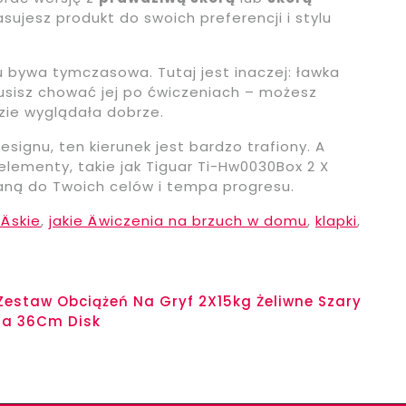
asujesz produkt do swoich preferencji i stylu
 bywa tymczasowa. Tutaj jest inaczej: ławka
usisz chować jej po ćwiczeniach – możesz
zie wyglądała dobrze.
designu, ten kierunek jest bardzo trafiony. A
lementy, takie jak Tiguar Ti-Hw0030Box 2 X
aną do Twoich celów i tempa progresu.
Äskie
,
jakie Äwiczenia na brzuch w domu
,
klapki
,
 Zestaw Obciążeń Na Gryf 2X15kg Żeliwne Szary
ia 36Cm Disk