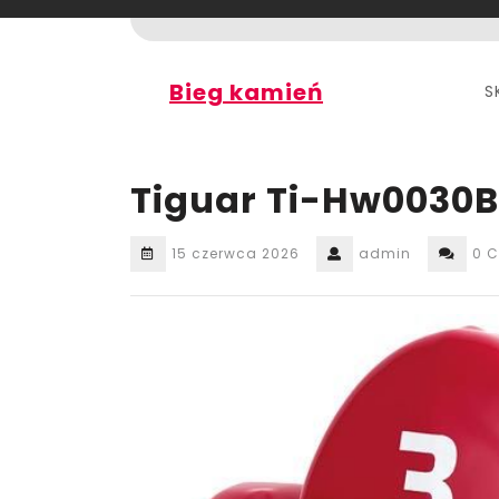
Skip
to
content
Bieg kamień
S
Tiguar Ti-Hw0030B
15 czerwca 2026
admin
0 