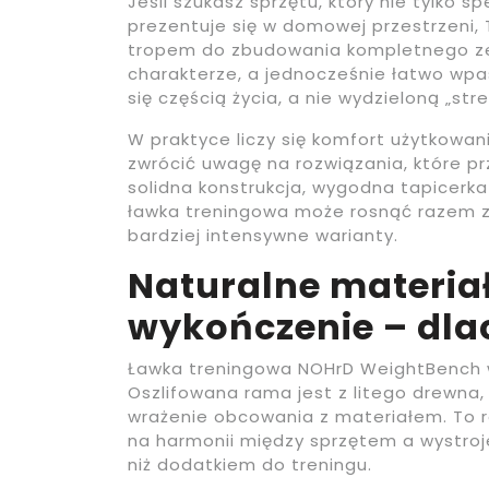
Jeśli szukasz sprzętu, który nie tylko 
prezentuje się w domowej przestrzeni,
tropem do zbudowania kompletnego ze
charakterze, a jednocześnie łatwo wpa
się częścią życia, a nie wydzieloną „str
W praktyce liczy się komfort użytkowan
zwrócić uwagę na rozwiązania, które pr
solidna konstrukcja, wygodna tapicerka
ławka treningowa może rosnąć razem z 
bardziej intensywne warianty.
Naturalne materiał
wykończenie – dla
Ławka treningowa NOHrD WeightBench w
Oszlifowana rama jest z litego drewna, 
wrażenie obcowania z materiałem. To r
na harmonii między sprzętem a wystro
niż dodatkiem do treningu.