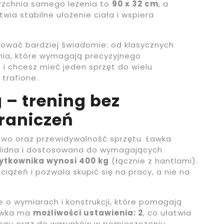
erzchnia samego leżenia to
90 x 32 cm
, a
atwia stabilne ułożenie ciała i wspiera
ować bardziej świadomie: od klasycznych
nia, które wymagają precyzyjnego
 i chcesz mieć jeden sprzęt do wielu
 trafione.
 – trening bez
raniczeń
two oraz przewidywalność sprzętu. Ławka
olidna i dostosowana do wymagających
tkownika wynosi 400 kg
(łącznie z hantlami).
ążeń i pozwala skupić się na pracy, a nie na
e o wymiarach i konstrukcji, które pomagają
Ławka ma
możliwości ustawienia: 2
, co ułatwia
ngu oraz do warunków w pomieszczeniu.