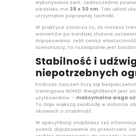
wykonywania serii. Jednocześnie powi
siedzisko ma
39 x 30 cm
. Taki układ uł
utrzymanie poprawnej techniki.
W praktyce oznacza to, że możesz tren
wariantów po bardziej złożone ustawie
dopasowania. Jeśli cenisz elastyczność
scenariuszy, to rozwiązanie jest bardzo
Stabilność i udźwig
niepotrzebnych og
Podczas ćwiczeń liczy się bezpieczeńs
treningowa NOHrD WeightBench jest s
użytkowników –
maksymalna waga uży
To daje większą swobodę w doborze obci
obawach o stabilność.
W specyfikacji znajdziesz też informacj
ocenić dopasowanie do przestrzeni. 
szybkie dopasowanie do sposobu treni