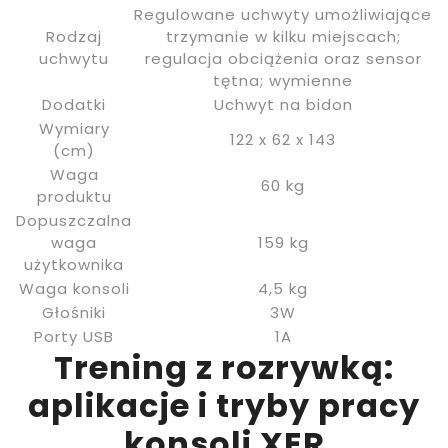
Regulowane uchwyty umożliwiające
Rodzaj
trzymanie w kilku miejscach;
uchwytu
regulacja obciążenia oraz sensor
tętna; wymienne
Dodatki
Uchwyt na bidon
Wymiary
122 x 62 x 143
(cm)
Waga
60 kg
produktu
Dopuszczalna
waga
159 kg
użytkownika
Waga konsoli
4,5 kg
Głośniki
3W
Porty USB
1A
Trening z rozrywką:
aplikacje i tryby pracy
konsoli XER