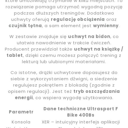
które umożliwiają trzymanie w kilku miejscach. To
rozwiązanie pomaga utrzymać wygodną pozycję
podczas dłuższych treningów. Dodatkowo
uchwyty oferują
regulację obciążenia
oraz
czujnik tętna
, a sam element jest
wymienny
.
W zestawie znajduje się
uchwyt na bidon
, co
ułatwia nawodnienie w trakcie ćwiczeń.
Producent przewidział także
uchwyt na książkę /
tablet
, dzięki czemu możesz połączyć trening z
lekturą lub ulubionymi materiałami.
Co istotne, drążki uchwytowe dopasujesz do
siebie z wykorzystaniem dźwigni, a siedzenie
regulujesz pokrętłem z blokadą (zgodnie z
opisem regulacji). Jest też
tryb oszczędzania
energii
, co wspiera wygodę użytkowania.
Dane techniczne Ultrasport F
Parametr
Bike 400Bs
Konsola
XER – intuicyjny interfejs aplikacji