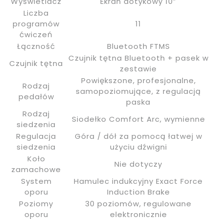
Wyświetlacz
Ekran dotykowy 10”
Liczba
programów
11
ćwiczeń
Łączność
Bluetooth FTMS
Czujnik tętna Bluetooth + pasek w
Czujnik tętna
zestawie
Powiększone, profesjonalne,
Rodzaj
samopoziomujące, z regulacją
pedałów
paska
Rodzaj
Siodełko Comfort Arc, wymienne
siedzenia
Regulacja
Góra / dół za pomocą łatwej w
siedzenia
użyciu dźwigni
Koło
Nie dotyczy
zamachowe
System
Hamulec indukcyjny Exact Force
oporu
Induction Brake
Poziomy
30 poziomów, regulowane
oporu
elektronicznie