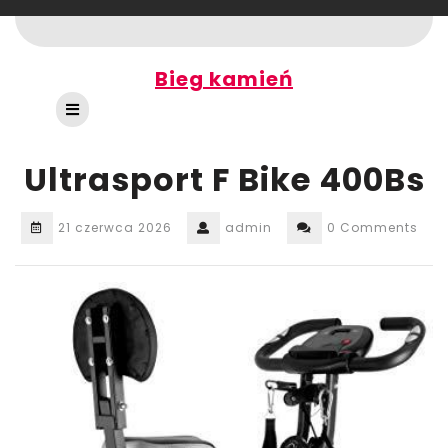
Skip
to
content
Bieg kamień
Open
Button
Ultrasport F Bike 400Bs
21 czerwca 2026
admin
0 Comments