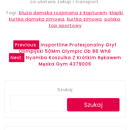
co ułatwia zakup i transport.
Tagi:
bluza damska rozpinana z kapturem
,
klapki
,
kurtka damska zimowa
,
kurtka zimowa
,
polska
,
top sportowy
Nawigacja
Previous:
Insportline Profesjonalny Gryf
Olimpijski 50Mm Olympic Ob 86 Wh6
wpisu
Next:
Nyamba Koszulka Z Krótkim Rękawem
Męska Gym 4379006
Szukaj
Szukaj