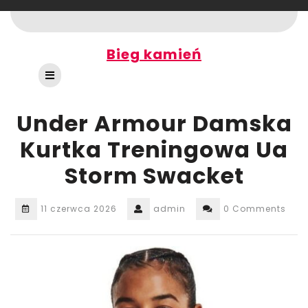
Skip
to
content
Bieg kamień
Open
Button
Under Armour Damska
Kurtka Treningowa Ua
Storm Swacket
11 czerwca 2026
admin
0 Comments