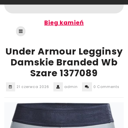
Skip
to
content
Bieg kamień
Open
Button
Under Armour Legginsy
Damskie Branded Wb
Szare 1377089
21 czerwca 2026
admin
0 Comments