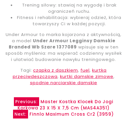
Trening siłowy: stawiaj na wygodę i brak
ograniczeń ruchu.
Fitness i rehabilitacja: wybieraj odzież, która
towarzyszy Ci w każdej pozycji.
Under Armour to marka kojarzona z aktywnością,
a model
Under Armour Legginsy Damskie
Branded Wb Szare 1377089
wpisuje się w ten
sposób myślenia: ma wspierać codzienny wysiłek
i ułatwiać budowanie nawyku treningowego.
Tagi:
czapka z daszkiem
,
fuel
,
kurtka
przeciwdeszczowa
,
kurtki damskie zimowe
,
spodnie narciarskie damskie
Nawigacja
Previous:
Master Kostka Klocek Do Jogi
Korkowa 23 X 15 X 7,5 Cm (MAS4A351)
wpisu
Next:
Finnlo Maximum Cross Cr2 (3959)