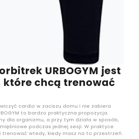
orbitrek URBOGYM jest
 które chcą trenować
 ćwiczyć cardio w zaciszu domu i nie zabiera
 URBOGYM to bardzo praktyczna propozycja.
ny dla organizmu, a przy tym działa w sposób,
mięśniowe podczas jednej sesji. W praktyce
i trenować wtedy, kiedy masz na to przestrzeń.