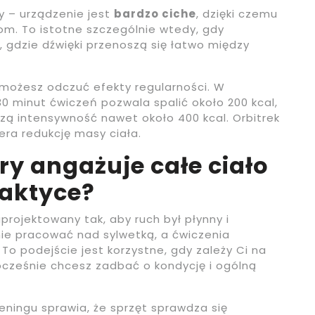
y – urządzenie jest
bardzo ciche
, dzięki czemu
m. To istotne szczególnie wtedy, gdy
 gdzie dźwięki przenoszą się łatwo między
 możesz odczuć efekty regularności. W
30 minut ćwiczeń pozwala spalić około 200 kcal,
zą intensywność nawet około 400 kcal. Orbitrek
era redukcję masy ciała.
ry angażuje całe ciało
raktyce?
rojektowany tak, aby ruch był płynny i
nie pracować nad sylwetką, a ćwiczenia
. To podejście jest korzystne, gdy zależy Ci na
ocześnie chcesz zadbać o kondycję i ogólną
ningu sprawia, że sprzęt sprawdza się