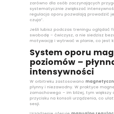
zarówno dla osób zaczynających przygodę
systematycznie zwiększać intensywno
regulacja oporu pozwalają prowadzić j
czuja”.
Jeśli lubisz podczas treningu oglądać fi
swobodę – ćwiczysz, a nie siedzisz bez
motywację i wytrwać w planie, co jest
System oporu magn
poziomów – płynna
intensywności
W orbitreku zastosowano
magnetyczn
płynny i niezawodny. W praktyce magnes
zamachowego – im bliżej, tym większy o
przycisku na konsoli urządzenia, co uła
sesji.
Urządzenie oferuje
manualną regulacj