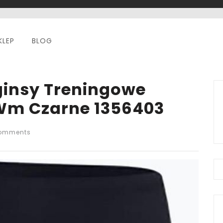
KLEP
BLOG
ginsy Treningowe
Wm Czarne 1356403
omments