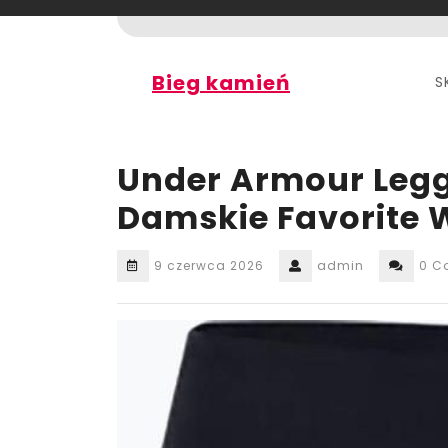
Skip
to
content
Bieg kamień
S
Under Armour Leg
Damskie Favorite 
9 czerwca 2026
admin
0 C