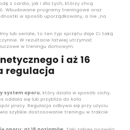
 z cardio, jak i dla tych, którzy chcą
ść. Wbudowane programy treningowe oraz
ednostki w sposób uporządkowany, a nie „na
lmy lub seriale, to ten typ sprzętu daje Ci taką
czynnie. W rezultacie łatwiej utrzymać
 kluczowe w treningu domowym.
etycznego i aż 16
 regulacja
y system oporu
, który działa w sposób cichy,
 oddala się lub przybliża do koła
pór pracy. Regulacja odbywa się przy użyciu
twia szybkie dostosowanie treningu w trakcie
ę oporu: aż 16 poziomów
. Taki zakres pozwala