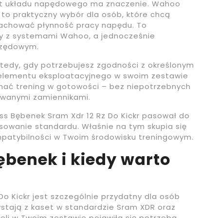
ent układu napędowego ma znaczenie. Wahoo
r to praktyczny wybór dla osób, które chcą
zachować płynność pracy napędu. To
y z systemami Wahoo, a jednocześnie
rzędowym.
wtedy, gdy potrzebujesz zgodności z określonym
 elementu eksploatacyjnego w swoim zestawie
ymać trening w gotowości – bez niepotrzebnych
owanymi zamiennikami.
ess Bębenek Sram Xdr 12 Rz Do Kickr pasował do
sowanie standardu. Właśnie na tym skupia się
mpatybilności w Twoim środowisku treningowym.
bębenek i kiedy warto
o Kickr jest szczególnie przydatny dla osób
ystają z kaset w standardzie Sram XDR oraz
żeli w Twoim zestawie pojawiła się potrzeba