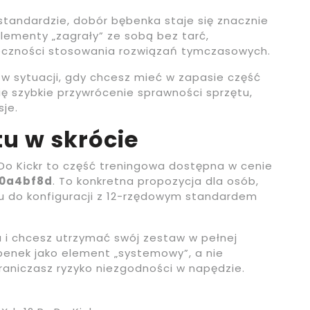
standardzie, dobór bębenka staje się znacznie
elementy „zagrały” ze sobą bez tarć,
czności stosowania rozwiązań tymczasowych.
w sytuacji, gdy chcesz mieć w zapasie część
ę szybkie przywrócenie sprawności sprzętu,
sje.
u w skrócie
Do Kickr to część treningowa dostępna w cenie
0a4bf8d
. To konkretna propozycja dla osób,
u do konfiguracji z 12-rzędowym standardem
 i chcesz utrzymać swój zestaw w pełnej
benek jako element „systemowy”, a nie
raniczasz ryzyko niezgodności w napędzie.