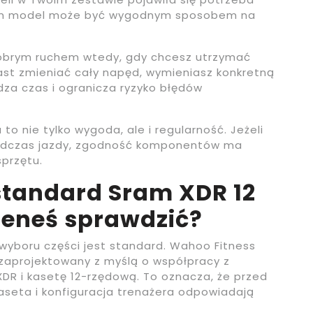
ten model może być wygodnym sposobem na
brym ruchem wtedy, gdy chcesz utrzymać
st zmieniać cały napęd, wymieniasz konkretną
dza czas i ogranicza ryzyko błędów
o nie tylko wygoda, ale i regularność. Jeżeli
podczas jazdy, zgodność komponentów ma
sprzętu.
standard Sram XDR 12
ieneś sprawdzić?
 wyboru części jest standard. Wahoo Fitness
 zaprojektowany z myślą o współpracy z
R i kasetę 12-rzędową. To oznacza, że przed
aseta i konfiguracja trenażera odpowiadają