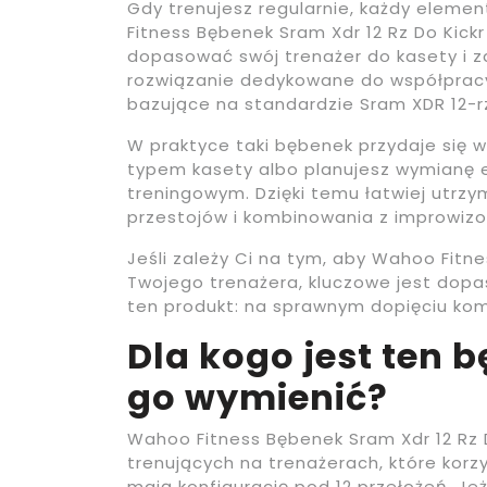
Gdy trenujesz regularnie, każdy elem
Fitness Bębenek Sram Xdr 12 Rz Do Kick
dopasować swój trenażer do kasety i 
rozwiązanie dedykowane do współprac
bazujące na standardzie Sram XDR 12-
W praktyce taki bębenek przydaje się 
typem kasety albo planujesz wymianę
treningowym. Dzięki temu łatwiej utrz
przestojów i kombinowania z improwiz
Jeśli zależy Ci na tym, aby Wahoo Fitn
Twojego trenażera, kluczowe jest dopa
ten produkt: na sprawnym dopięciu ko
Dla kogo jest ten 
go wymienić?
Wahoo Fitness Bębenek Sram Xdr 12 Rz D
trenujących na trenażerach, które korz
mają konfigurację pod 12 przełożeń. Je