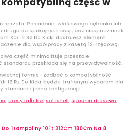
 kompatybilną część w
ć sprzętu. Posiadanie właściwego bębenka lub
 droga do spokojnych sesji, bez niespodzianek.
m Xdr 12 Rz Do Kickr dostajesz element
aczenie dla współpracy z kasetą 12-rzędową.
ciwa część minimalizuje przestoje.
 standardu przekłada się na przewidywalność.
świetnej formie i zadbać o kompatybilność
r 12 Rz Do Kickr będzie trafionym wyborem dla
y standard i jasną konfigurację.
ie
,
dresy mÄskie
,
softshell
,
spodnie dresowe
 Do Trampoliny 10Ft 312Cm 180Cm Na 8