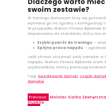
Dlaczego warto mieć
swoim zestawie?
W treningu domowym liczy się gotowoś
wymiana go na zgodny z konfiguracją to
W przypadku Wahoo Fitness Bębenek Sra
dopasowany do standardu, który ma zn
Szybki powrót do treningu
– właś
Spójna praca napędu
– zgodność
Jeśli chcesz utrzymać swój trenażer w 
napędu, Wahoo Fitness Bębenek Sram Xd
użytkowników, którzy preferują konkretn
Tagi:
bezrÄkawnik damski
,
czapki damsk
damskie
Nawigacja
Previous:
Malatec Siatka Zewnętrzna
Słupków