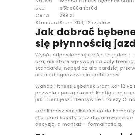
Nazwa
Wahoo Fitness Bębenek Sram X
SKU
e5be80a4bf8d
Cena
299 zł
Standard
Sram XDR, 12 rzędów
Jak dobrać bębenek
się płynnością jaz
Wybór odpowiedniej części to jeden z t
oka, ale które wpływają na cały trenin
standardu, napęd działa bardziej przewi
nie na diagnozowaniu problemów.
Wahoo Fitness Bębenek Sram Xdr 12 Rz D
pozwala uporządkować konfigurację na
jeśli trenujesz intensywnie i zależy Ci 
Jeżeli masz wątpliwości co do kompatyb
standard kasety oraz dopasowanie do t
decyzją, a montaż – formalnością.