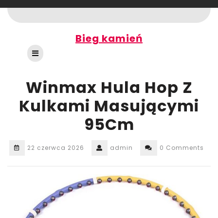
Skip
to
content
Bieg kamień
Open
Button
Winmax Hula Hop Z
Kulkami Masującymi
95Cm
22 czerwca 2026
admin
0 Comments