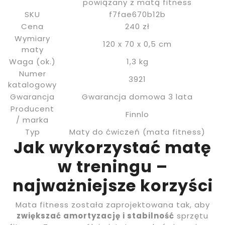
powiązany z matą fitness
SKU
f7fae670b12b
Cena
240 zł
Wymiary
120 x 70 x 0,5 cm
maty
Waga (ok.)
1,3 kg
Numer
3921
katalogowy
Gwarancja
Gwarancja domowa 3 lata
Producent
Finnlo
/ marka
Typ
Maty do ćwiczeń (mata fitness)
Jak wykorzystać matę
w treningu –
najważniejsze korzyści
Mata fitness została zaprojektowana tak, aby
zwiększać amortyzację i stabilność
sprzętu