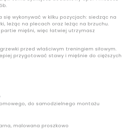
ób.
 się wykonywać w kilku pozycjach: siedząc na
, leżąc na plecach oraz leżąc na brzuchu.
 partie mięśni, więc łatwiej utrzymasz
zgrzewki przed właściwym treningiem siłowym.
epiej przygotować stawy i mięśnie do cięższych
e
domowego, do samodzielnego montażu
zarna, malowana proszkowo