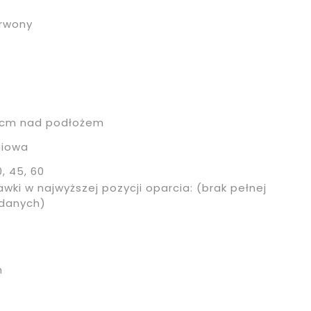
rwony
4 cm nad podłożem
niowa
0, 45, 60
wki w najwyższej pozycji oparcia: (brak pełnej
 danych)
m