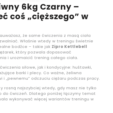
eliwny 6kg Czarny –
eć coś „cięższego” w
zauważasz, że same ćwiczenia z masą ciała
 zwalniać. Właśnie wtedy w treningu świetnie
realne bodźce – takie jak
Zipro Kettlebell
iężarek, który pozwala dopasować
 i urozmaicić trening całego ciała.
wiczenia siłowe, jak i kondycyjne: huśtawki,
żujące barki i plecy. Co ważne, żeliwna
wi i „pewnemu” odczuciu ciężaru podczas pracy.
 rosną najszybciej wtedy, gdy masz nie tylko
o do ćwiczeń. Dlatego poniżej łączymy temat
wala wykonywać więcej wariantów treningu w