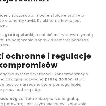
ducent zastosował mocne stalowe profile o
e elementy ławki. Dzięki temu ławka jest
czny.
raz
grubej pianki
, a całość pokryto wytrzymałą
rę. To połączenie poprawia komfort podczas
rzętu.
i ochronne i regulacje
ez kompromisów
ymagają systematyczności i konsekwentnego
ną dźwignię nazywaną
prasą do nóg
, która
yce jest to narzędzie, które pomaga lepiej
o pracy nad siłą nóg.
kada nóg
została zabezpieczona grubą,
rę porowatą, jest szybkoschnący i zapewnia