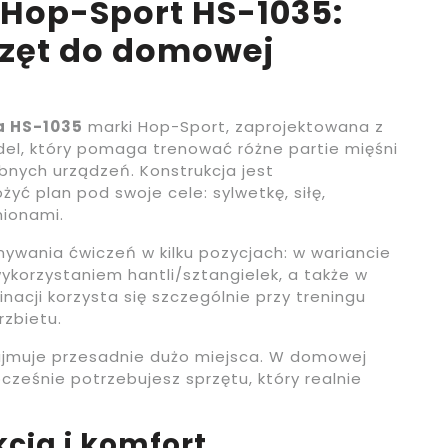
Hop-Sport HS-1035:
rzęt do domowej
a HS-1035
marki Hop-Sport, zaprojektowana z
l, który pomaga trenować różne partie mięśni
nych urządzeń. Konstrukcja jest
ożyć plan pod swoje cele: sylwetkę, siłę,
ionami.
ywania ćwiczeń w kilku pozycjach: w wariancie
ykorzystaniem hantli/sztangielek, a także w
inacji korzysta się szczególnie przy treningu
rzbietu.
 zajmuje przesadnie dużo miejsca. W domowej
ocześnie potrzebujesz sprzętu, który realnie
cja i komfort