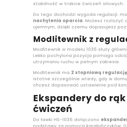
stabilność w trakcie ćwiczeń siłowych.
Do tego dochodzi wygoda regulacji: mo
nachylenia oparcia
. Możesz rozłożyć 
ujemnym, dzięki czemu dopasujesz poz
Modlitewnik z regula
Modlitewnik w modelu 1035 służy główni
Lekko pochylona pozycja pomaga odciąż
utrzymaniu ruchu w pełnym zakresie.
Modlitewnik ma
2 stopniową regulacj
istotne szczególnie wtedy, gdy w domu
chcesz dopasować ustawienie pod konk
Ekspandery do rąk 
ćwiczeń
Do ławki HS-1035 dołączono
ekspande
podstawy za pomocą karabińczyków. Dz