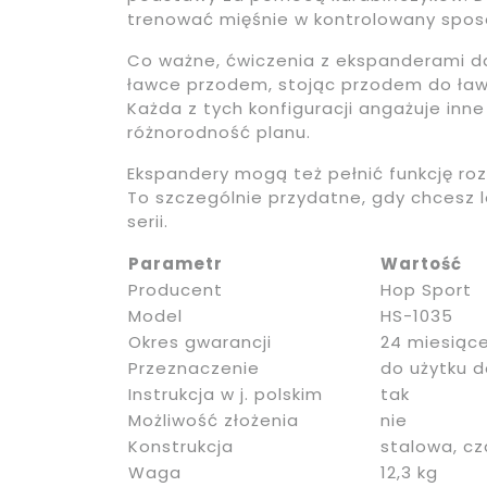
trenować mięśnie w kontrolowany spos
Co ważne, ćwiczenia z ekspanderami da
ławce przodem, stojąc przodem do ławki
Każda z tych konfiguracji angażuje inne
różnorodność planu.
Ekspandery mogą też pełnić funkcję ro
To szczególnie przydatne, gdy chcesz l
serii.
Parametr
Wartość
Producent
Hop Sport
Model
HS-1035
Okres gwarancji
24 miesiąc
Przeznaczenie
do użytku 
Instrukcja w j. polskim
tak
Możliwość złożenia
nie
Konstrukcja
stalowa, c
Waga
12,3 kg