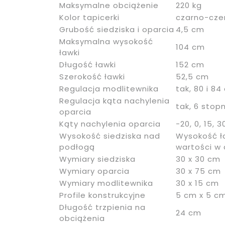
Maksymalne obciążenie
220 kg
Kolor tapicerki
czarno-cze
Grubość siedziska i oparcia
4,5 cm
Maksymalna wysokość
104 cm
ławki
Długość ławki
152 cm
Szerokość ławki
52,5 cm
Regulacja modlitewnika
tak, 80 i 8
Regulacja kąta nachylenia
tak, 6 stop
oparcia
Kąty nachylenia oparcia
-20, 0, 15, 3
Wysokość siedziska nad
Wysokość ła
podłogą
wartości w
Wymiary siedziska
30 x 30 cm
Wymiary oparcia
30 x 75 cm
Wymiary modlitewnika
30 x 15 cm
Profile konstrukcyjne
5 cm x 5 c
Długość trzpienia na
24 cm
obciążenia