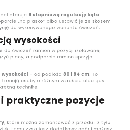
del oferuje
6 stopniową regulację kąta
oparcie „na płasko” albo ustawić je ze skosem
ycję do wykonywanego wariantu ćwiczeń.
cją wysokości
e do ćwiczeń ramion w pozycji izolowanej.
yć plecy, a podparcie ramion sprzyja
ę wysokości
– od podłoża
80 i 84 cm
. To
 trenują osoby o różnym wzroście albo gdy
retną technikę.
i praktyczne pozycje
ry
, które można zamontować z przodu i z tyłu
ięki temu zyskujesz dodatkowy opór i możesz