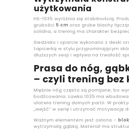
użytkowania
HS-1035 wyróżnia się stabilnością. Pro
grubości
5 cm
oraz grube blachy łącząc
solidna, a trening ma charakter bezpie
Siedzisko i oparcie wykonano z deski o
tapicerką w stylu przypominającym skó
dłuższych sesji i wpływa na trwałość sp
Prasa do nóg, gąbk
– czyli trening b
Mięśnie nóg często są pomijane, bo w
bodźcowania. Ławka 1035 ma wbudowa
ułatwia trening dolnych partii. W prakt
„wejść” w serię i utrzymać motywację d
Ważnym elementem jest osłona –
blo
wytrzymałą gąbką. Materiał ma struktu