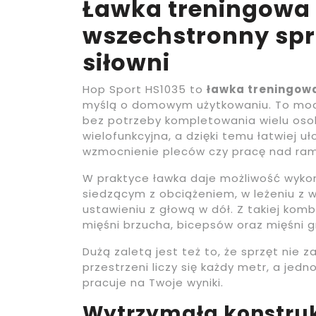
Ławka treningowa 
wszechstronny sp
siłowni
Hop Sport HS1035 to
ławka treningow
myślą o domowym użytkowaniu. To mode
bez potrzeby kompletowania wielu osob
wielofunkcyjna, a dzięki temu łatwiej uł
wzmocnienie pleców czy pracę nad ram
W praktyce ławka daje możliwość wykon
siedzącym z obciążeniem, w leżeniu z w
ustawieniu z głową w dół. Z takiej komb
mięśni brzucha, bicepsów oraz mięśni g
Dużą zaletą jest też to, że sprzęt nie
przestrzeni liczy się każdy metr, a jedn
pracuje na Twoje wyniki.
Wytrzymała konstruk