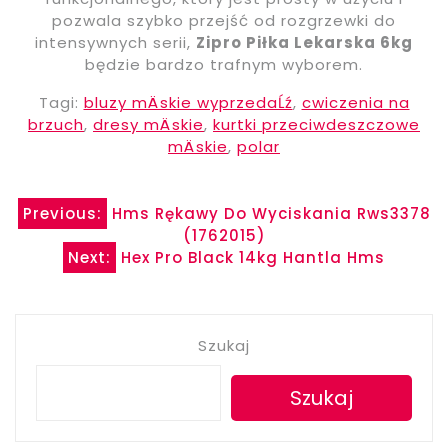
pozwala szybko przejść od rozgrzewki do
intensywnych serii,
Zipro Piłka Lekarska 6kg
będzie bardzo trafnym wyborem.
Tagi:
bluzy mÄskie wyprzedaĹź
,
cwiczenia na
brzuch
,
dresy mÄskie
,
kurtki przeciwdeszczowe
mÄskie
,
polar
Nawigacja
Previous:
Hms Rękawy Do Wyciskania Rws3378
(1762015)
wpisu
Next:
Hex Pro Black 14kg Hantla Hms
Szukaj
Szukaj