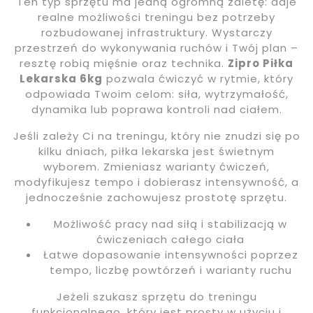
Ten typ sprzętu ma jedną ogromną zaletę: daje
realne możliwości treningu bez potrzeby
rozbudowanej infrastruktury. Wystarczy
przestrzeń do wykonywania ruchów i Twój plan –
resztę robią mięśnie oraz technika.
Zipro Piłka
Lekarska 6kg
pozwala ćwiczyć w rytmie, który
odpowiada Twoim celom: siła, wytrzymałość,
dynamika lub poprawa kontroli nad ciałem.
Jeśli zależy Ci na treningu, który nie znudzi się po
kilku dniach, piłka lekarska jest świetnym
wyborem. Zmieniasz warianty ćwiczeń,
modyfikujesz tempo i dobierasz intensywność, a
jednocześnie zachowujesz prostotę sprzętu.
Możliwość pracy nad siłą i stabilizacją w
ćwiczeniach całego ciała
Łatwe dopasowanie intensywności poprzez
tempo, liczbę powtórzeń i warianty ruchu
Jeżeli szukasz sprzętu do treningu
funkcjonalnego, który jest prosty w użyciu i