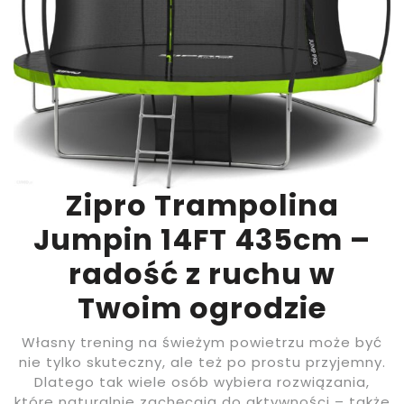
Zipro Trampolina
Jumpin 14FT 435cm –
radość z ruchu w
Twoim ogrodzie
Własny trening na świeżym powietrzu może być
nie tylko skuteczny, ale też po prostu przyjemny.
Dlatego tak wiele osób wybiera rozwiązania,
które naturalnie zachęcają do aktywności – także