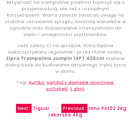
Aktywność na trampolinie powinna kojarzyć się z
przyjemnością, ale też z rozsądnym
korzystaniem. Warto zawsze zwracać uwagę na
stabilne ustawienie sprzętu, kontrolę warunków w
ogrodzie oraz dopasowanie intensywności do
wieku i umiejętności użytkowników.
Jeśli zależy Ci na sprzęcie, który będzie
wykorzystywany regularnie i przez różne osoby,
Zipro Trampolina Jumpin 14FT 435cm
stanowi
dobrą bazę do budowania aktywnego trybu życia
w domu.
Tagi:
kurtka
,
sandaĹy damskie sportowe
,
softshell
,
t shirt
Nawigacja
Next:
Tiguar
Previous:
Hms Pst02 2Kg
Lekarska 4Kg
wpisu