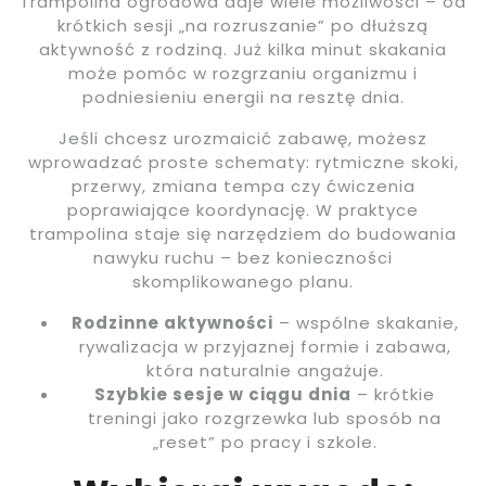
Trampolina ogrodowa daje wiele możliwości – od
krótkich sesji „na rozruszanie” po dłuższą
aktywność z rodziną. Już kilka minut skakania
może pomóc w rozgrzaniu organizmu i
podniesieniu energii na resztę dnia.
Jeśli chcesz urozmaicić zabawę, możesz
wprowadzać proste schematy: rytmiczne skoki,
przerwy, zmiana tempa czy ćwiczenia
poprawiające koordynację. W praktyce
trampolina staje się narzędziem do budowania
nawyku ruchu – bez konieczności
skomplikowanego planu.
Rodzinne aktywności
– wspólne skakanie,
rywalizacja w przyjaznej formie i zabawa,
która naturalnie angażuje.
Szybkie sesje w ciągu dnia
– krótkie
treningi jako rozgrzewka lub sposób na
„reset” po pracy i szkole.