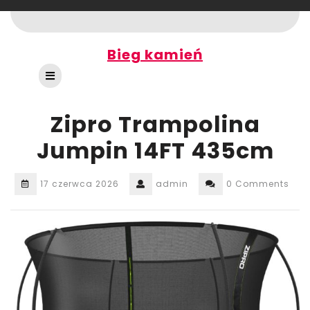
Skip
to
content
Bieg kamień
Open
Button
Zipro Trampolina
Jumpin 14FT 435cm
17 czerwca 2026
admin
0 Comments