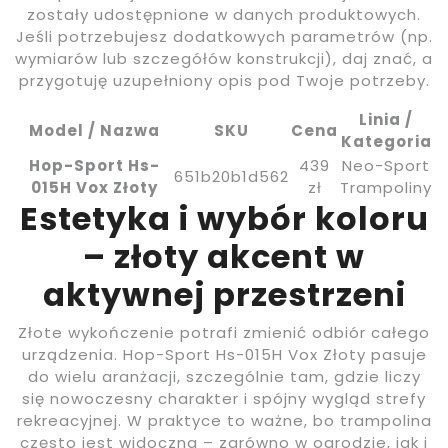
zostały udostępnione w danych produktowych.
Jeśli potrzebujesz dodatkowych parametrów (np.
wymiarów lub szczegółów konstrukcji), daj znać, a
przygotuję uzupełniony opis pod Twoje potrzeby.
Linia /
Model / Nazwa
SKU
Cena
Kategoria
Hop-Sport Hs-
439
Neo-Sport
651b20b1d562
015H Vox Złoty
zł
Trampoliny
Estetyka i wybór koloru
– złoty akcent w
aktywnej przestrzeni
Złote wykończenie potrafi zmienić odbiór całego
urządzenia. Hop-Sport Hs-015H Vox Złoty pasuje
do wielu aranżacji, szczególnie tam, gdzie liczy
się nowoczesny charakter i spójny wygląd strefy
rekreacyjnej. W praktyce to ważne, bo trampolina
często jest widoczna – zarówno w ogrodzie, jak i