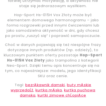
łatwiej utrzymać motywację, a aktywność nie
staje się jednorazowym wysiłkiem.
Hop-Sport Hs-015H Vox Złoty może być
elementem domowego harmonogramu – jako
forma rozgrzewki przed innymi ćwiczeniami lub
jako samodzielna aktywność w dni, gdy chcesz
po prostu „ruszyć się” i poprawić samopoczucie.
Choć w danych pojawiają się też niespójne frazy
dotyczące innych produktów (np. odzieży), to
kluczowym punktem oferty pozostaje
Hop-Sport
Hs-015H Vox Złoty
jako trampolina z kategorii
Neo-Sport. Dzięki temu opis koncentruje się na
tym, co najważniejsze: modelu, jego identyfikacji
SKU oraz cenie.
Tagi:
bezrÄkawnik damski
,
buty mÄskie
wyprzedaĹź
,
kurtka mÄska
,
kurtka puchowa
damska
,
kurtki zimowe chĹopiÄce