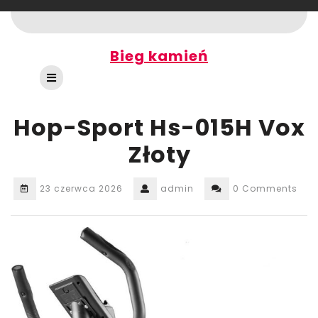
Skip
to
content
Bieg kamień
Open
Button
Hop-Sport Hs-015H Vox
Złoty
23 czerwca 2026
admin
0 Comments