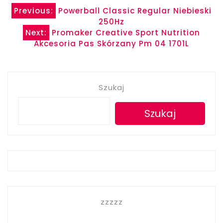
Nawigacja
Previous:
Powerball Classic Regular Niebieski
250Hz
wpisu
Next:
Promaker Creative Sport Nutrition
Akcesoria Pas Skórzany Pm 04 1701L
Szukaj
Szukaj
zzzzz