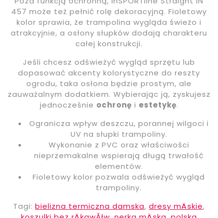
Poza funkcją ochronną, InSPORTline Straight IN
457 może też pełnić rolę dekoracyjną. Fioletowy
kolor sprawia, że trampolina wygląda świeżo i
atrakcyjnie, a osłony słupków dodają charakteru
całej konstrukcji.
Jeśli chcesz odświeżyć wygląd sprzętu lub
dopasować akcenty kolorystyczne do reszty
ogrodu, taka osłona będzie prostym, ale
zauważalnym dodatkiem. Wybierając ją, zyskujesz
jednocześnie
ochronę
i
estetykę
.
Ogranicza wpływ deszczu, porannej wilgoci i
UV na słupki trampoliny.
Wykonanie z PVC oraz właściwości
nieprzemakalne wspierają długą trwałość
elementów.
Fioletowy kolor pozwala odświeżyć wygląd
trampoliny.
Tagi:
bielizna termiczna damska
,
dresy mÄskie
,
koszulki bez rÄkawĂłw
,
nerka mÄska
,
polska