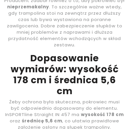
Producent zadbał również o to, aby pokrowiec był
nieprzemakalny
. To szczególnie ważne wtedy,
gdy trampolina stoi na zewnątrz przez dłuższy
czas lub bywa wystawiona na poranne
zawilgocenia. Dobre zabezpieczenie słupków to
mniej problemów z naprawami i dłuższa
przydatność elementów wchodzących w skład
zestawu.
Dopasowanie
wymiarów: wysokość
178 cm i średnica 5,6
cm
Żeby ochrona była skuteczna, pokrowiec musi
być odpowiednio dopasowany do elementu.
InSPORTline Straight IN 457 ma
wysokość 178 cm
oraz
średnicę 5,6 cm
, co ułatwia prawidłowe
założenie osłony na słupek trampoliny.