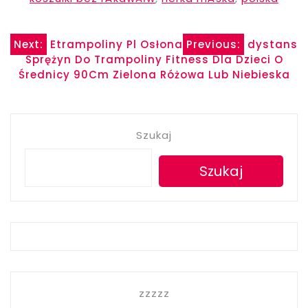
Nawigacja
Next:
Etrampoliny Pl Osłona
Previous:
dystans
Sprężyn Do Trampoliny Fitness Dla Dzieci O
wpisu
Średnicy 90Cm Zielona Różowa Lub Niebieska
Szukaj
Szukaj
zzzzz