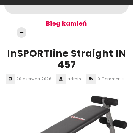
Skip
to
content
Bieg kamień
Open
Button
InSPORTline Straight IN
457
20 czerwca 2026
admin
0 Comments