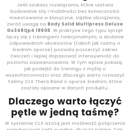
Jeśli szukasz rozwiązania, które ułatwia
budowanie siły i mobilności bez konieczności
inwestowania w klasyczne, ciężkie obciążenia,
zwróć uwagę na
Body Solid Multipress Deluxe
Gs348Qp4 18606
. W praktyce tego typu sprzęt
łączy się z treningami funkcjonalnymi, a dodanie
odpowiednich akcesoriów (takich jak taśmy o
średnim oporze) pozwala poszerzyć zakres
ćwiczeń i lepiej dopasować intensywność do
poziomu zaawansowania. W tym wpisie pokażę,
jak podejść do treningu z myślą o
wszechstronności oraz dlaczego warto rozważyć
taśmy CLX Thera Band o oporze średnim, które
zostały opisane w danych produktu.
Dlaczego warto łączyć
pętle w jedną taśmę?
W systemie CLX istotą jest możliwość połączenia
pojedynczych pętli w jedną, dłuższą taśmę. Taki