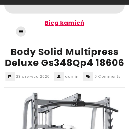
Skip
to
content
Bieg kamień
Open
Button
Body Solid Multipress
Deluxe Gs348Qp4 18606
23 czerwca 2026
admin
0 Comments