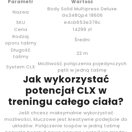
Parametr
Wartość
Body Solid Multipress Deluxe
Nazwa
Gs348Qp4 18606
SKU
e4cb653e378c
Cena
14299 zł
Rodzaj
Średni
oporu taśmy
Długość
22 m
taśmy
Możliwość połączenia pojedynczych
System CLX
pętli w jedną taśmę
Jak wykorzystać
potencjał CLX w
treningu całego ciała?
Jeśli chcesz maksymalnie wykorzystać
możliwości, kluczowe jest kreatywne podejście do
układów. Połączenie loopów w jedną taśmę