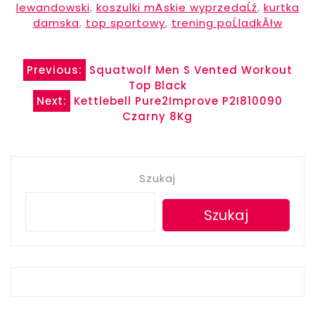
lewandowski
,
koszulki mÄskie wyprzedaĹź
,
kurtka
damska
,
top sportowy
,
trening poĹladkĂłw
Nawigacja
Previous:
Squatwolf Men S Vented Workout
Top Black
wpisu
Next:
Kettlebell Pure2Improve P2I810090
Czarny 8Kg
Szukaj
Szukaj