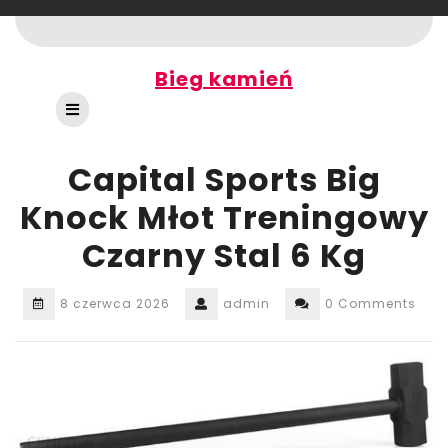
Skip
to
content
Bieg kamień
Open
Button
Capital Sports Big
Knock Młot Treningowy
Czarny Stal 6 Kg
8 czerwca 2026
admin
0 Comments