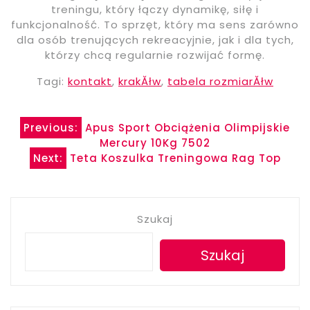
treningu, który łączy dynamikę, siłę i
funkcjonalność. To sprzęt, który ma sens zarówno
dla osób trenujących rekreacyjnie, jak i dla tych,
którzy chcą regularnie rozwijać formę.
Tagi:
kontakt
,
krakĂłw
,
tabela rozmiarĂłw
Nawigacja
Previous:
Apus Sport Obciążenia Olimpijskie
Mercury 10Kg 7502
wpisu
Next:
Teta Koszulka Treningowa Rag Top
Szukaj
Szukaj