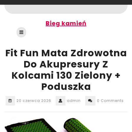
Skip
to
content
Bieg kamień
Open
Button
Fit Fun Mata Zdrowotna
Do Akupresury Z
Kolcami 130 Zielony +
Poduszka
20 czerwca 2026
admin
0 Comments