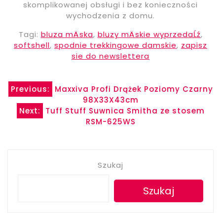
skomplikowanej obsługi i bez konieczności
wychodzenia z domu.
Tagi:
bluza mÄska
,
bluzy mÄskie wyprzedaĹź
,
softshell
,
spodnie trekkingowe damskie
,
zapisz
sie do newslettera
Nawigacja
Previous:
Maxxiva Profi Drążek Poziomy Czarny
98X33X43cm
wpisu
Next:
Tuff Stuff Suwnica Smitha ze stosem
RSM-625WS
Szukaj
Szukaj