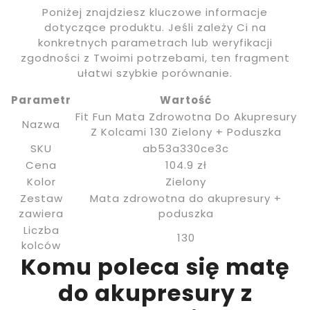
Poniżej znajdziesz kluczowe informacje
dotyczące produktu. Jeśli zależy Ci na
konkretnych parametrach lub weryfikacji
zgodności z Twoimi potrzebami, ten fragment
ułatwi szybkie porównanie.
Parametr
Wartość
Fit Fun Mata Zdrowotna Do Akupresury
Nazwa
Z Kolcami 130 Zielony + Poduszka
SKU
ab53a330ce3c
Cena
104.9 zł
Kolor
Zielony
Zestaw
Mata zdrowotna do akupresury +
zawiera
poduszka
Liczba
130
kolców
Komu poleca się matę
do akupresury z