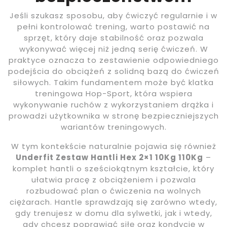
Jeśli szukasz sposobu, aby ćwiczyć regularnie i w
pełni kontrolować trening, warto postawić na
sprzęt, który daje stabilność oraz pozwala
wykonywać więcej niż jedną serię ćwiczeń. W
praktyce oznacza to zestawienie odpowiedniego
podejścia do obciążeń z solidną bazą do ćwiczeń
siłowych. Takim fundamentem może być klatka
treningowa Hop-Sport, która wspiera
wykonywanie ruchów z wykorzystaniem drążka i
prowadzi użytkownika w stronę bezpieczniejszych
wariantów treningowych.
W tym kontekście naturalnie pojawia się również
Underfit Zestaw Hantli Hex 2×1 10Kg 110Kg
–
komplet hantli o sześciokątnym kształcie, który
ułatwia pracę z obciążeniem i pozwala
rozbudować plan o ćwiczenia na wolnych
ciężarach. Hantle sprawdzają się zarówno wtedy,
gdy trenujesz w domu dla sylwetki, jak i wtedy,
gdy chcesz poprawiać siłę oraz kondycję w