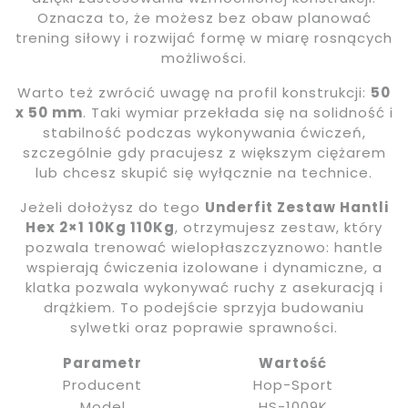
Oznacza to, że możesz bez obaw planować
trening siłowy i rozwijać formę w miarę rosnących
możliwości.
Warto też zwrócić uwagę na profil konstrukcji:
50
x 50 mm
. Taki wymiar przekłada się na solidność i
stabilność podczas wykonywania ćwiczeń,
szczególnie gdy pracujesz z większym ciężarem
lub chcesz skupić się wyłącznie na technice.
Jeżeli dołożysz do tego
Underfit Zestaw Hantli
Hex 2×1 10Kg 110Kg
, otrzymujesz zestaw, który
pozwala trenować wielopłaszczyznowo: hantle
wspierają ćwiczenia izolowane i dynamiczne, a
klatka pozwala wykonywać ruchy z asekuracją i
drążkiem. To podejście sprzyja budowaniu
sylwetki oraz poprawie sprawności.
Parametr
Wartość
Producent
Hop-Sport
Model
HS-1009K