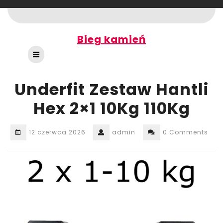
Skip
to
content
Bieg kamień
Open
Button
Underfit Zestaw Hantli
Hex 2×1 10Kg 110Kg
12 czerwca 2026
admin
0 Comments