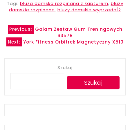
Tagi:
bluza damska rozpinana z kapturem
,
bluzy
damskie rozpinane
,
bluzy damskie wyprzedaĹź
Nawigacja
Previous:
Gaiam Zestaw Gum Treningowych
63578
wpisu
Next:
York Fitness Orbitrek Magnetyczny X510
Szukaj
Szukaj