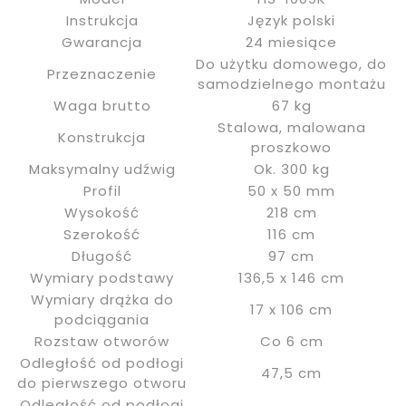
Instrukcja
Język polski
Gwarancja
24 miesiące
Do użytku domowego, do
Przeznaczenie
samodzielnego montażu
Waga brutto
67 kg
Stalowa, malowana
Konstrukcja
proszkowo
Maksymalny udźwig
Ok. 300 kg
Profil
50 x 50 mm
Wysokość
218 cm
Szerokość
116 cm
Długość
97 cm
Wymiary podstawy
136,5 x 146 cm
Wymiary drążka do
17 x 106 cm
podciągania
Rozstaw otworów
Co 6 cm
Odległość od podłogi
47,5 cm
do pierwszego otworu
Odległość od podłogi