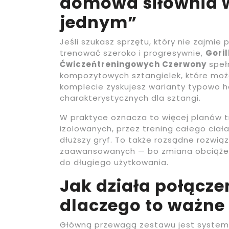
domowa siłownia w
jednym”
Jeśli szukasz sprzętu, który nie zajmie
trenować szeroko i progresywnie,
Goril
Ćwiczeńtreningowych Czerwony
spełn
kompozytowych sztangielek, które moż
komplecie zyskujesz warianty typowo 
charakterystycznych dla sztangi.
W praktyce oznacza to więcej planów 
izolowanych, przez trening całego ciała
dłuższy gryf. To także rozsądne rozwią
zaawansowanych — bo zmiana obciążenia
do długiego użytkowania.
Jak działa połącze
dlaczego to ważne
Główną przewagą zestawu jest system ł