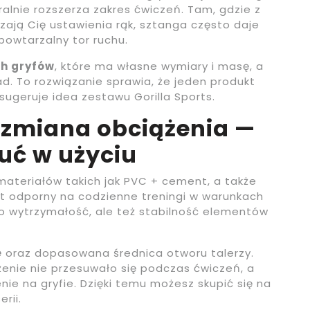
ralnie rozszerza zakres ćwiczeń. Tam, gdzie z
zają Cię ustawienia rąk, sztanga często daje
powtarzalny tor ruchu.
ch gryfów
, które ma własne wymiary i masę, a
ad. To rozwiązanie sprawia, że jeden produkt
 sugeruje idea zestawu Gorilla Sports.
 i zmiana obciążenia —
zuć w użyciu
ateriałów takich jak PVC + cement, a także
zęt odporny na codzienne treningi w warunkach
ko wytrzymałość, ale też stabilność elementów
e
oraz dopasowana średnica otworu talerzy.
żenie nie przesuwało się podczas ćwiczeń, a
nie na gryfie. Dzięki temu możesz skupić się na
rii.