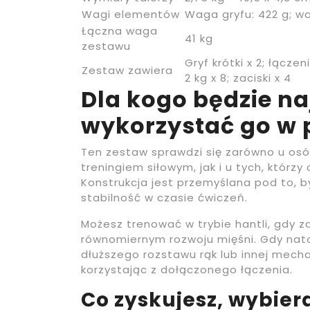
Wagi elementów
Waga gryfu: 422 g; wa
Łączna waga
41 kg
zestawu
Gryf krótki x 2; łącze
Zestaw zawiera
2 kg x 8; zaciski x 4
Dla kogo będzie naj
wykorzystać go w 
Ten zestaw sprawdzi się zarówno u osó
treningiem siłowym, jak i u tych, którz
Konstrukcja jest przemyślana pod to, b
stabilność w czasie ćwiczeń.
Możesz trenować w trybie hantli, gdy zal
równomiernym rozwoju mięśni. Gdy nat
dłuższego rozstawu rąk lub innej mechan
korzystając z dołączonego łączenia.
Co zyskujesz, wybier