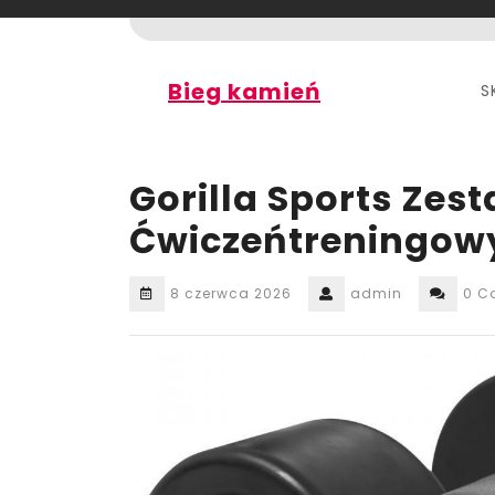
Skip
to
content
Bieg kamień
S
Gorilla Sports Zest
Ćwiczeńtreningow
8 czerwca 2026
admin
0 C