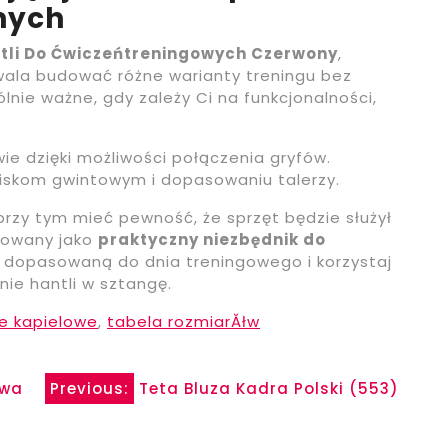
nych
ntli Do Ćwiczeńtreningowych Czerwony
,
zwala budować różne warianty treningu bez
nie ważne, gdy zależy Ci na funkcjonalności,
e dzięki możliwości połączenia gryfów.
ciskom gwintowym i dopasowaniu talerzy.
 przy tym mieć pewność, że sprzęt będzie służył
ktowany jako
praktyczny niezbędnik do
ę dopasowaną do dnia treningowego i korzystaj
nie hantli w sztangę.
je kapielowe
,
tabela rozmiarĂłw
owa
Previous:
Teta Bluza Kadra Polski (553)