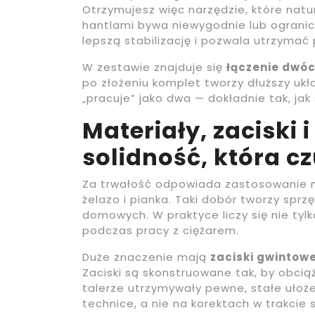
Otrzymujesz więc narzędzie, które natu
hantlami bywa niewygodnie lub ogranic
lepszą stabilizację i pozwala utrzymać 
W zestawie znajduje się
łączenie dwó
po złożeniu komplet tworzy dłuższy ukł
„pracuje” jako dwa — dokładnie tak, jak
Materiały, zaciski
solidność, która c
Za trwałość odpowiada zastosowanie m
żelazo i pianka. Taki dobór tworzy spr
domowych. W praktyce liczy się nie tyl
podczas pracy z ciężarem.
Duże znaczenie mają
zaciski gwintow
Zaciski są skonstruowane tak, by obcią
talerze utrzymywały pewne, stałe ułoże
technice, a nie na korektach w trakcie se