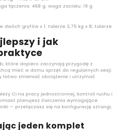
ga łączenia: 468 g; waga zacisku: 19 g
nie dwóch gryfów x 1; talerze 2,75 kg x 8; talerze
lepszy i jak
praktyce
b, które dopiero zaczynają przygodę z
y chcą mieć w domu sprzęt do regularnych sesji.
y łatwo zmieniać obciążenie i utrzymać
eży Ci na pracy jednostronnej, kontroli ruchu i
omiast planujesz ćwiczenia wymagające
iki — przełączasz się na konfigurację sztangi,
ając jeden komplet