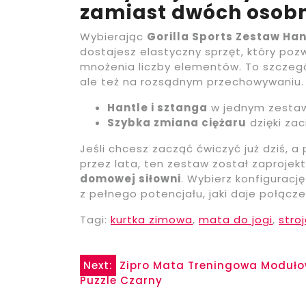
zamiast dwóch osob
Wybierając
Gorilla Sports Zestaw Ha
dostajesz elastyczny sprzęt, który po
mnożenia liczby elementów. To szczegól
ale też na rozsądnym przechowywaniu.
Hantle i sztanga
w jednym zestawi
Szybka zmiana ciężaru
dzięki za
Jeśli chcesz zacząć ćwiczyć już dziś, a
przez lata, ten zestaw został zaproje
domowej siłowni
. Wybierz konfiguracj
z pełnego potencjału, jaki daje połącze
Tagi:
kurtka zimowa
,
mata do jogi
,
stro
Nawigacja
Next:
Zipro Mata Treningowa Moduł
Puzzle Czarny
wpisu