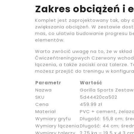
Zakres obciążeń i
Komplet jest zaprojektowany tak, aby 
zwiększania obciążeń. W zestawie dos
mas, co ułatwia budowanie progresu b
elementów.
Warto zwrócić uwagę na to, że w skład 
Ćwiczeńtreningowych Czerwony wchodzą 
łączenia, a także zaciski oraz talerze.
możesz przejść do treningu w konfiguracj
Parametr
Wartość
Nazwa
Gorilla Sports Zesta
SKU
5d44420ca502
Cena
459.99 zł
Materiał
PVC + cement, żelazo
Wymiary gryfu
Długość: 55,8 cm; śr
Wymiary łączenia
Długość: 44 cm; śred
Wymiary talerzy
2,75 kg – 19,5 x 4,3 cm