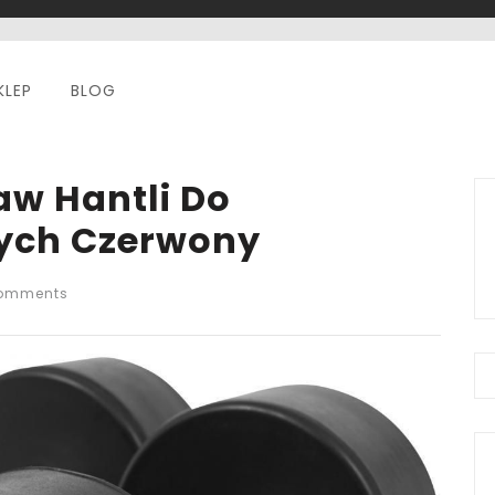
KLEP
BLOG
aw Hantli Do
ych Czerwony
omments