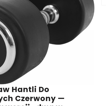
aw Hantli Do
ych Czerwony —