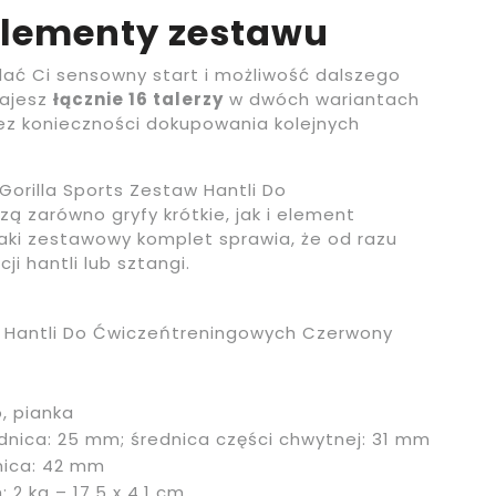
 elementy zestawu
dać Ci sensowny start i możliwość dalszego
tajesz
łącznie 16 talerzy
w dwóch wariantach
ez konieczności dokupowania kolejnych
Gorilla Sports Zestaw Hantli Do
zarówno gryfy krótkie, jak i element
 Taki zestawowy komplet sprawia, że od razu
i hantli lub sztangi.
w Hantli Do Ćwiczeńtreningowych Czerwony
, pianka
ednica: 25 mm; średnica części chwytnej: 31 mm
nica: 42 mm
; 2 kg – 17,5 x 4,1 cm