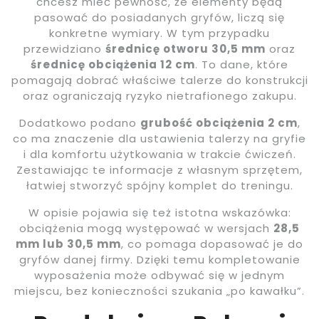
chcesz mieć pewność, że elementy będą
pasować do posiadanych gryfów, liczą się
konkretne wymiary. W tym przypadku
przewidziano
średnicę otworu 30,5 mm
oraz
średnicę obciążenia 12 cm
. To dane, które
pomagają dobrać właściwe talerze do konstrukcji
oraz ograniczają ryzyko nietrafionego zakupu.
Dodatkowo podano
grubość obciążenia 2 cm
,
co ma znaczenie dla ustawienia talerzy na gryfie
i dla komfortu użytkowania w trakcie ćwiczeń.
Zestawiając te informacje z własnym sprzętem,
łatwiej stworzyć spójny komplet do treningu.
W opisie pojawia się też istotna wskazówka:
obciążenia mogą występować w wersjach
28,5
mm lub 30,5 mm
, co pomaga dopasować je do
gryfów danej firmy. Dzięki temu kompletowanie
wyposażenia może odbywać się w jednym
miejscu, bez konieczności szukania „po kawałku”.