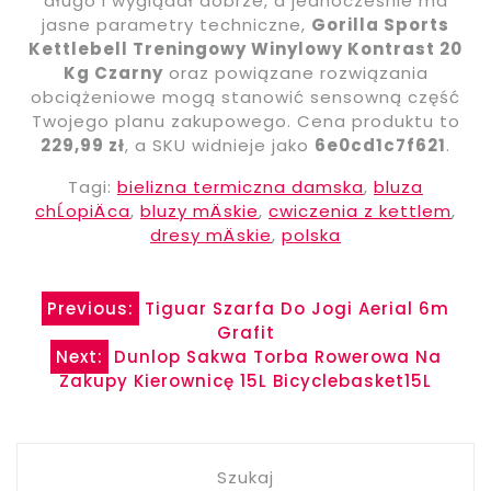
długo i wyglądał dobrze, a jednocześnie ma
jasne parametry techniczne,
Gorilla Sports
Kettlebell Treningowy Winylowy Kontrast 20
Kg Czarny
oraz powiązane rozwiązania
obciążeniowe mogą stanowić sensowną część
Twojego planu zakupowego. Cena produktu to
229,99 zł
, a SKU widnieje jako
6e0cd1c7f621
.
Tagi:
bielizna termiczna damska
,
bluza
chĹopiÄca
,
bluzy mÄskie
,
cwiczenia z kettlem
,
dresy mÄskie
,
polska
Nawigacja
Previous:
Tiguar Szarfa Do Jogi Aerial 6m
Grafit
wpisu
Next:
Dunlop Sakwa Torba Rowerowa Na
Zakupy Kierownicę 15L Bicyclebasket15L
Szukaj