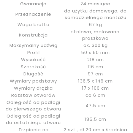
Gwarancja
24 miesiące
do użytku domowego, do
Przeznaczenie
samodzielnego montażu
Waga brutto
67 kg
stalowa, malowana
Konstrukcja
proszkowo
Maksymalny udźwig
ok. 300 kg
Profil
50 x 50 mm
Wysokość
218 cm
Szerokość
116 cm
Długość
97 cm
Wymiary podstawy
136,5 x 146 cm
Wymiary drążka
17 x 106 cm
Rozstaw otworów
co 6 cm
Odległość od podłogi
47,5 cm
do pierwszego otworu
Odległość od podłogi
185,5 cm
do ostatniego otworu
Trzpienie na
2 szt., dł 20 cm x średnica