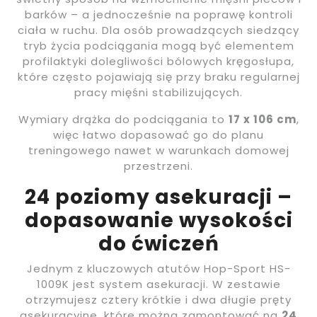
barków – a jednocześnie na poprawę kontroli
ciała w ruchu. Dla osób prowadzących siedzący
tryb życia podciągania mogą być elementem
profilaktyki dolegliwości bólowych kręgosłupa,
które często pojawiają się przy braku regularnej
pracy mięśni stabilizujących.
Wymiary drążka do podciągania to
17 x 106 cm
,
więc łatwo dopasować go do planu
treningowego nawet w warunkach domowej
przestrzeni.
24 poziomy asekuracji –
dopasowanie wysokości
do ćwiczeń
Jednym z kluczowych atutów Hop-Sport HS-
1009K jest system asekuracji. W zestawie
otrzymujesz cztery krótkie i dwa długie pręty
asekuracyjne, które można zamontować na
24