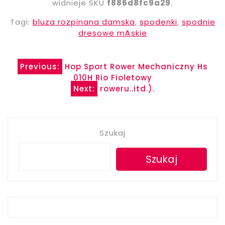
widnieje SKU
f886d8fc9a29
.
Tagi:
bluza rozpinana damska
,
spodenki
,
spodnie
dresowe mÄskie
Nawigacja
Previous:
Hop Sport Rower Mechaniczny Hs
010H Rio Fioletowy
wpisu
Next:
roweru..itd.).
Szukaj
Szukaj