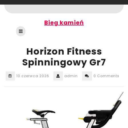
Skip
to
content
Bieg kamień
Open
Button
Horizon Fitness
Spinningowy Gr7
10 czerwca 2026
admin
0 Comments