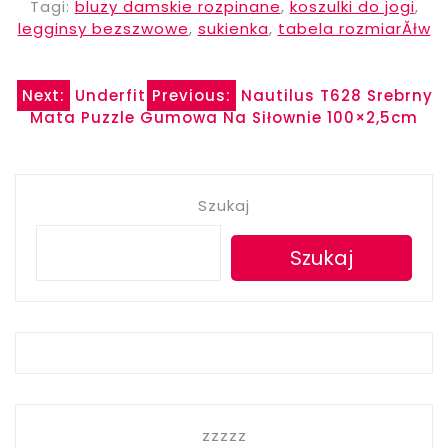
Tagi:
bluzy damskie rozpinane
,
koszulki do jogi
,
legginsy bezszwowe
,
sukienka
,
tabela rozmiarĂłw
Nawigacja
Next:
Underfit
Previous:
Nautilus T628 Srebrny
Mata Puzzle Gumowa Na Siłownie 100×2,5cm
wpisu
Szukaj
Szukaj
zzzzz