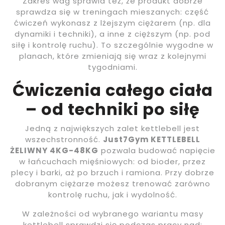
Zakres wag sprawia też, że produkt dobrze
sprawdza się w treningach mieszanych: część
ćwiczeń wykonasz z lżejszym ciężarem (np. dla
dynamiki i techniki), a inne z cięższym (np. pod
siłę i kontrolę ruchu). To szczególnie wygodne w
planach, które zmieniają się wraz z kolejnymi
tygodniami.
Ćwiczenia całego ciała
– od techniki po siłę
Jedną z największych zalet kettlebell jest
wszechstronność.
Just7Gym KETTLEBELL
ŻELIWNY 4KG-48KG
pozwala budować napięcie
w łańcuchach mięśniowych: od bioder, przez
plecy i barki, aż po brzuch i ramiona. Przy dobrze
dobranym ciężarze możesz trenować zarówno
kontrolę ruchu, jak i wydolność.
W zależności od wybranego wariantu masy
kettlebell sprawdzi się podczas pracy nad: