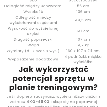
SKU
65cccfbca994
Odległość między uchwytami
56 cm
Wysokość
136 cm
Odległość między
44,5 cm
wyściełanymi częściami
Wysokość do wyściełanej
141 cm
części
Długość poprzeczki
107 cm
Waga
61,7 kg
Wymiary (dł. x szer. x wys.)
160 x 107 x 211 cm
4 podnóżki, miękka
Wyposażenie dodatkowe
wyściółka
Jak wykorzystać
potencjał sprzętu w
planie treningowym?
Jeśli dopiero zaczynasz, wybierz niższy ciężar z
zakresu
4KG-48KG
i skup się na poprawnej
technice. W kettlebell liczy się kontrola ruchu,