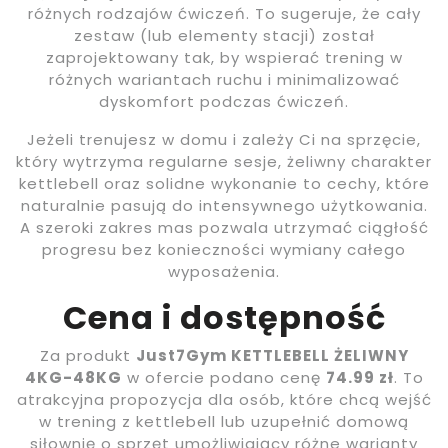
różnych rodzajów ćwiczeń. To sugeruje, że cały
zestaw (lub elementy stacji) został
zaprojektowany tak, by wspierać trening w
różnych wariantach ruchu i minimalizować
dyskomfort podczas ćwiczeń.
Jeżeli trenujesz w domu i zależy Ci na sprzęcie,
który wytrzyma regularne sesje, żeliwny charakter
kettlebell oraz solidne wykonanie to cechy, które
naturalnie pasują do intensywnego użytkowania.
A szeroki zakres mas pozwala utrzymać ciągłość
progresu bez konieczności wymiany całego
wyposażenia.
Cena i dostępność
Za produkt
Just7Gym KETTLEBELL ŻELIWNY
4KG-48KG
w ofercie podano cenę
74.99 zł
. To
atrakcyjna propozycja dla osób, które chcą wejść
w trening z kettlebell lub uzupełnić domową
siłownię o sprzęt umożliwiający różne warianty