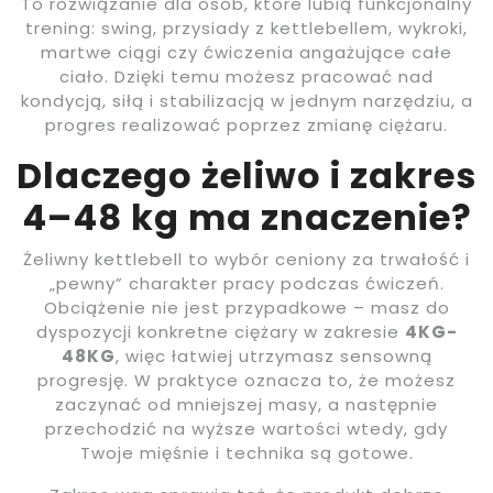
To rozwiązanie dla osób, które lubią funkcjonalny
trening: swing, przysiady z kettlebellem, wykroki,
martwe ciągi czy ćwiczenia angażujące całe
ciało. Dzięki temu możesz pracować nad
kondycją, siłą i stabilizacją w jednym narzędziu, a
progres realizować poprzez zmianę ciężaru.
Dlaczego żeliwo i zakres
4–48 kg ma znaczenie?
Żeliwny kettlebell to wybór ceniony za trwałość i
„pewny” charakter pracy podczas ćwiczeń.
Obciążenie nie jest przypadkowe – masz do
dyspozycji konkretne ciężary w zakresie
4KG-
48KG
, więc łatwiej utrzymasz sensowną
progresję. W praktyce oznacza to, że możesz
zaczynać od mniejszej masy, a następnie
przechodzić na wyższe wartości wtedy, gdy
Twoje mięśnie i technika są gotowe.