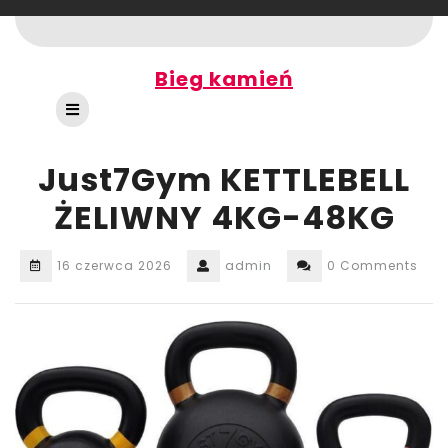
Skip
to
content
Bieg kamień
Open
Button
Just7Gym KETTLEBELL
ŻELIWNY 4KG-48KG
16 czerwca 2026
admin
0 Comments