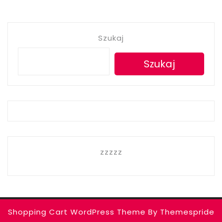
Szukaj
Szukaj
zzzzz
Shopping Cart WordPress Theme
By Themespride