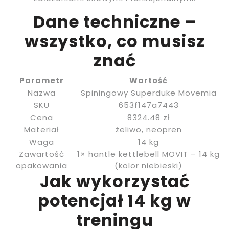
Dane techniczne –
wszystko, co musisz
znać
Parametr
Wartość
Nazwa
Spiningowy Superduke Movemia
SKU
653f147a7443
Cena
8324.48 zł
Materiał
żeliwo, neopren
Waga
14 kg
Zawartość
1× hantle kettlebell MOVIT – 14 kg
opakowania
(kolor niebieski)
Jak wykorzystać
potencjał 14 kg w
treningu