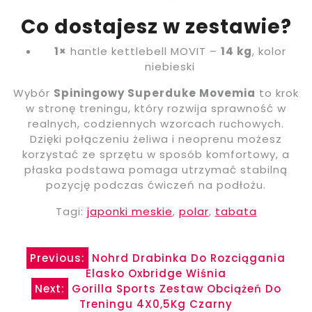
Co dostajesz w zestawie?
1×
hantle kettlebell MOVIT –
14 kg
, kolor
niebieski
Wybór
Spiningowy Superduke Movemia
to krok
w stronę treningu, który rozwija sprawność w
realnych, codziennych wzorcach ruchowych.
Dzięki połączeniu żeliwa i neoprenu możesz
korzystać ze sprzętu w sposób komfortowy, a
płaska podstawa pomaga utrzymać stabilną
pozycję podczas ćwiczeń na podłożu.
Tagi:
japonki meskie
,
polar
,
tabata
Nawigacja
Previous:
Nohrd Drabinka Do Rozciągania
Elasko Oxbridge Wiśnia
wpisu
Next:
Gorilla Sports Zestaw Obciążeń Do
Treningu 4X0,5Kg Czarny