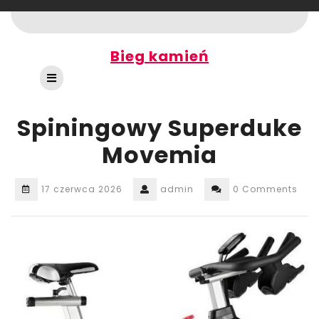
Skip
to
content
Bieg kamień
Open
Button
Spiningowy Superduke
Movemia
17 czerwca 2026
admin
0 Comments