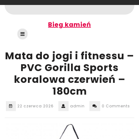
Skip
to
content
Bieg kamień
Open
Button
Mata do jogi i fitnessu –
PVC Gorilla Sports
koralowa czerwień –
180cm
22 czerwca 2026
admin
0 Comments