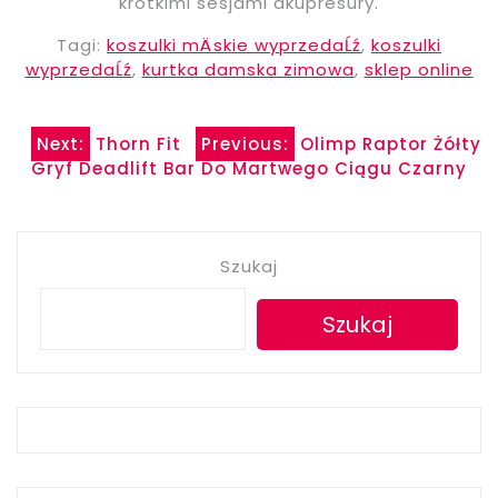
krótkimi sesjami akupresury.
Tagi:
koszulki mÄskie wyprzedaĹź
,
koszulki
wyprzedaĹź
,
kurtka damska zimowa
,
sklep online
Nawigacja
Next:
Thorn Fit
Previous:
Olimp Raptor Żółty
Gryf Deadlift Bar Do Martwego Ciągu Czarny
wpisu
Szukaj
Szukaj