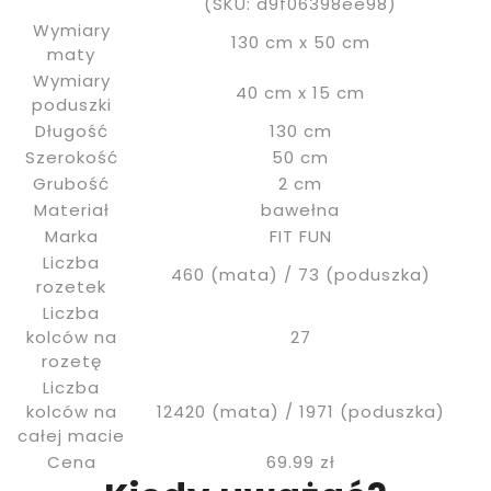
(SKU: d9f06398ee98)
Wymiary
130 cm x 50 cm
maty
Wymiary
40 cm x 15 cm
poduszki
Długość
130 cm
Szerokość
50 cm
Grubość
2 cm
Materiał
bawełna
Marka
FIT FUN
Liczba
460 (mata) / 73 (poduszka)
rozetek
Liczba
kolców na
27
rozetę
Liczba
kolców na
12420 (mata) / 1971 (poduszka)
całej macie
Cena
69.99 zł