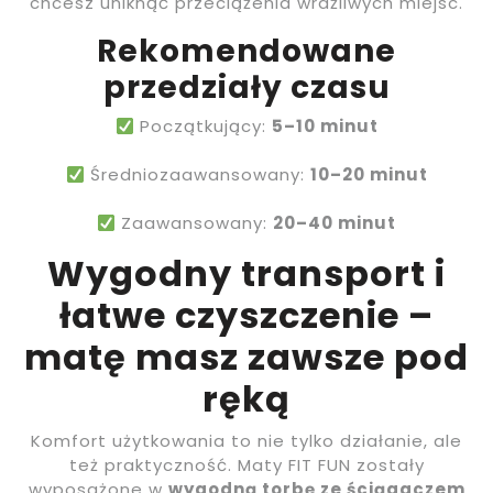
chcesz uniknąć przeciążenia wrażliwych miejsc.
Rekomendowane
przedziały czasu
Początkujący:
5–10 minut
Średniozaawansowany:
10–20 minut
Zaawansowany:
20–40 minut
Wygodny transport i
łatwe czyszczenie –
matę masz zawsze pod
ręką
Komfort użytkowania to nie tylko działanie, ale
też praktyczność. Maty FIT FUN zostały
wyposażone w
wygodną torbę ze ściągaczem