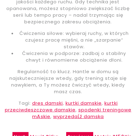
jakości każdego ruchu. Gdy technika jest
opanowana, możesz stopniowo zwiększać liczbę
serii lub tempo pracy – nadal trzymając się
bezpiecznego zakresu obciążenia.
Ćwiczenia siłowe: wybieraj ruchy, w których
czujesz pracę mięśni, a nie „szarpanie”
stawów.
Ćwiczenia w podporze: zadbaj o stabilny
chwyt i równomierne obciążenie dłoni.
Regularność to klucz. Hantle w domu są
najskuteczniejsze wtedy, gdy trening staje się
nawykiem, a Ty możesz ćwiczyć wtedy, kiedy
masz czas.
Tagi:
dres damski
,
kurtki damskie
,
kurtki
przeciwdeszczowe damskie
,
spodenki treningowe
mÄskie
,
wyprzedaĹź damska