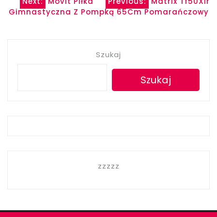
Nawigacja
Next:
Movit Piłka
Previous:
Matrix Tf50Xir
Gimnastyczna Z Pompką 65Cm Pomarańczowy
wpisu
Szukaj
Szukaj
zzzzz