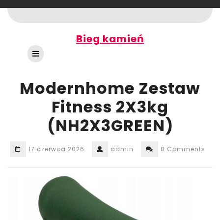
Skip
to
content
Bieg kamień
Open
Button
Modernhome Zestaw
Fitness 2X3kg
(NH2X3GREEN)
17 czerwca 2026
admin
0 Comments