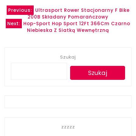
Nawigacja
Previous:
Ultrasport Rower Stacjonarny F Bike
200B Składany Pomarańczowy
wpisu
Next:
Hop-Sport Hop Sport 12Ft 366Cm Czarno
Niebieska Z Siatką Wewnętrzną
Szukaj
Szukaj
zzzzz