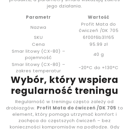
jego działania.
Parametr
Wartość
Profit Mata do
Nazwa
ćwiczeń /DK 705
SKU
6f00f6b31f65
Cena
95.99 zł
Smar litowy (CX-80) –
40 g
pojemność
Smar litowy (CX-80) –
-20°C do +130°C
zakres temperatur
Wybór, który wspiera
regularność treningu
Regularność w treningu często zależy od
drobiazgów.
Profit Mata do ćwiczeń /DK 705
to
element, który pomaga utrzymać komfort i
zachęca do częstszych ćwiczeń – bez
konieczności kompromisów na podłodze. Gdy