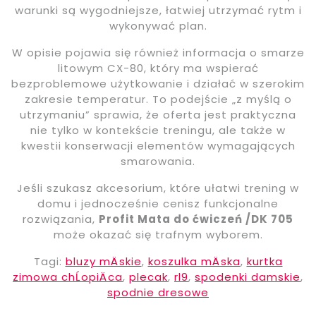
warunki są wygodniejsze, łatwiej utrzymać rytm i
wykonywać plan.
W opisie pojawia się również informacja o smarze
litowym CX-80, który ma wspierać
bezproblemowe użytkowanie i działać w szerokim
zakresie temperatur. To podejście „z myślą o
utrzymaniu” sprawia, że oferta jest praktyczna
nie tylko w kontekście treningu, ale także w
kwestii konserwacji elementów wymagających
smarowania.
Jeśli szukasz akcesorium, które ułatwi trening w
domu i jednocześnie cenisz funkcjonalne
rozwiązania,
Profit Mata do ćwiczeń /DK 705
może okazać się trafnym wyborem.
Tagi:
bluzy mÄskie
,
koszulka mÄska
,
kurtka
zimowa chĹopiÄca
,
plecak
,
rl9
,
spodenki damskie
,
spodnie dresowe