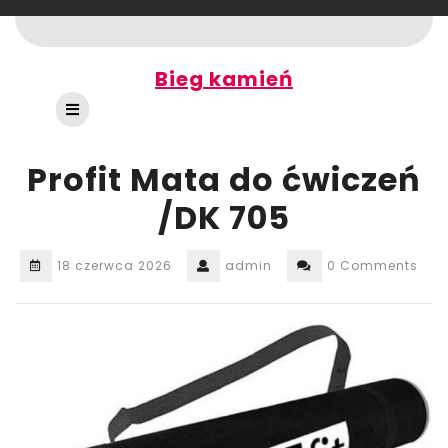
Skip
to
content
Bieg kamień
Open
Button
Profit Mata do ćwiczeń
/DK 705
18 czerwca 2026
admin
0 Comments