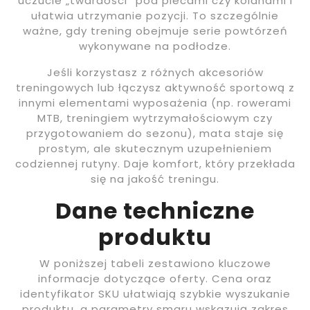
uczucie „twardości” pod plecami czy kolanami i
ułatwia utrzymanie pozycji. To szczególnie
ważne, gdy trening obejmuje serie powtórzeń
wykonywane na podłodze.
Jeśli korzystasz z różnych akcesoriów
treningowych lub łączysz aktywność sportową z
innymi elementami wyposażenia (np. rowerami
MTB, treningiem wytrzymałościowym czy
przygotowaniem do sezonu), mata staje się
prostym, ale skutecznym uzupełnieniem
codziennej rutyny. Daje komfort, który przekłada
się na jakość treningu.
Dane techniczne
produktu
W poniższej tabeli zestawiono kluczowe
informacje dotyczące oferty. Cena oraz
identyfikator SKU ułatwiają szybkie wyszukanie
produktu, a parametry smaru wskazują zakres