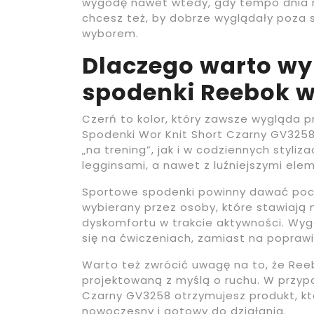
wygodę nawet wtedy, gdy tempo dnia ro
chcesz też, by dobrze wyglądały poza s
wyborem.
Dlaczego warto wy
spodenki Reebok w
Czerń to kolor, który zawsze wygląda p
Spodenki Wor Knit Short Czarny GV325
„na trening”, jak i w codziennych styl
legginsami, a nawet z luźniejszymi el
Sportowe spodenki powinny dawać poczu
wybierany przez osoby, które stawiają 
dyskomfortu w trakcie aktywności. Wy
się na ćwiczeniach, zamiast na poprawi
Warto też zwrócić uwagę na to, że Ree
projektowaną z myślą o ruchu. W przyp
Czarny GV3258 otrzymujesz produkt, któ
nowoczesny i gotowy do działania.