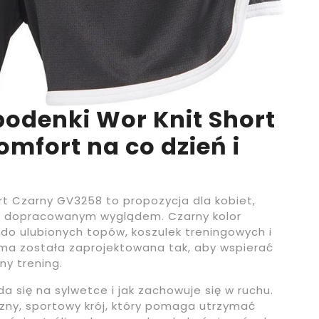
odenki Wor Knit Short
mfort na co dzień i
t Czarny GV3258 to propozycja dla kobiet,
 z dopracowanym wyglądem. Czarny kolor
do ulubionych topów, koszulek treningowych i
orma została zaprojektowana tak, aby wspierać
ny trening.
ada się na sylwetce i jak zachowuje się w ruchu.
ny, sportowy krój, który pomaga utrzymać