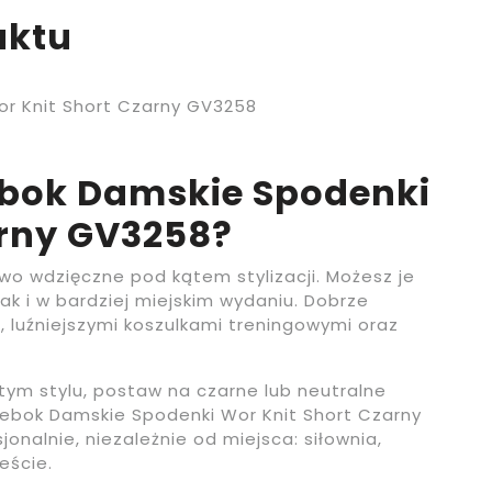
uktu
r Knit Short Czarny GV3258
ebok Damskie Spodenki
arny GV3258?
wo wdzięczne pod kątem stylizacji. Możesz je
k i w bardziej miejskim wydaniu. Dobrze
luźniejszymi koszulkami treningowymi oraz
itym stylu, postaw na czarne lub neutralne
eebok Damskie Spodenki Wor Knit Short Czarny
onalnie, niezależnie od miejsca: siłownia,
eście.