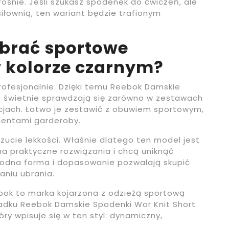
śnie. Jeśli szukasz spodenek do ćwiczeń, ale
iłownią, ten wariant będzie trafionym
brać sportowe
 kolorze czarnym?
rofesjonalnie. Dzięki temu Reebok Damskie
8 świetnie sprawdzają się zarówno w zestawach
izacjach. Łatwo je zestawić z obuwiem sportowym,
ementami garderoby.
cie lekkości. Właśnie dlatego ten model jest
na praktyczne rozwiązania i chcą uniknąć
godna forma i dopasowanie pozwalają skupić
aniu ubrania.
bok to marka kojarzona z odzieżą sportową
adku Reebok Damskie Spodenki Wor Knit Short
ry wpisuje się w ten styl: dynamiczny,