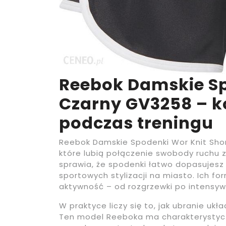
Reebok Damskie Sp
Czarny GV3258 – ko
podczas treningu
Reebok Damskie Spodenki Wor Knit Shor
które lubią połączenie swobody ruchu
sprawia, że spodenki łatwo dopasujesz 
sportowych stylizacji na miasto. Ich f
aktywność – od rozgrzewki po intensyw
W praktyce liczy się to, jak ubranie ukł
Ten model Reeboka ma charakterystycz