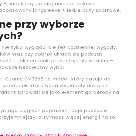
wy + sneakersy do biegania lub halowe.
b dopasowany longsleeve + lekkie buty sportowe.
żne przy wyborze
ych?
nie tylko wyglądu, ale też codziennej wygody.
chów oraz czy dobrze układa się podczas
nież to, jak spodenki prezentują się w ruchu –
o zawsze bezpieczny wybór.
t Czarny GV3258 to model, który pasuje do
z spodenek, które będą wyglądały dobrze i
 wariant sprawdzi się jako element garderoby na
 wymaga ciągłych poprawek i daje poczucie
przyjemniejszy, a Ty masz więcej energii na to,
we
,
plecak szkolny
,
staniki sportowe