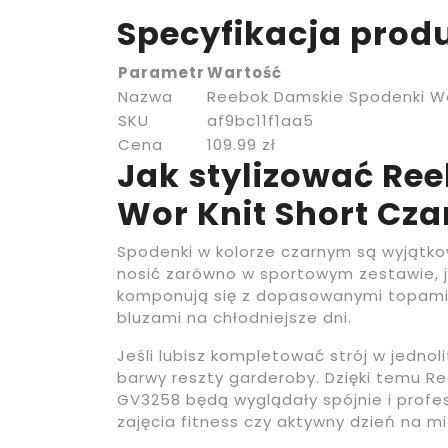
Specyfikacja prod
Parametr
Wartość
Nazwa
Reebok Damskie Spodenki Wo
SKU
af9bc11f1aa5
Cena
109.99 zł
Jak stylizować Re
Wor Knit Short Cz
Spodenki w kolorze czarnym są wyjątko
nosić zarówno w sportowym zestawie, ja
komponują się z dopasowanymi topami, 
bluzami na chłodniejsze dni.
Jeśli lubisz kompletować strój w jednol
barwy reszty garderoby. Dzięki temu R
GV3258 będą wyglądały spójnie i profesj
zajęcia fitness czy aktywny dzień na mi