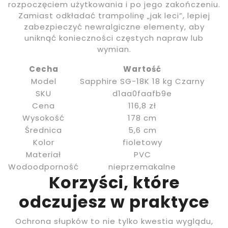
rozpoczęciem użytkowania i po jego zakończeniu.
Zamiast odkładać trampolinę „jak leci”, lepiej
zabezpieczyć newralgiczne elementy, aby
uniknąć konieczności częstych napraw lub
wymian.
Cecha
Wartość
Model
Sapphire SG-18K 18 kg Czarny
SKU
d1aa0faafb9e
Cena
116,8 zł
Wysokość
178 cm
Średnica
5,6 cm
Kolor
fioletowy
Materiał
PVC
Wodoodporność
nieprzemakalne
Korzyści, które
odczujesz w praktyce
Ochrona słupków to nie tylko kwestia wyglądu,