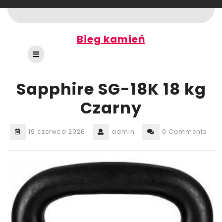
Skip
to
content
Bieg kamień
Open
Button
Sapphire SG-18K 18 kg
Czarny
19 czerwca 2026
admin
0 Comments