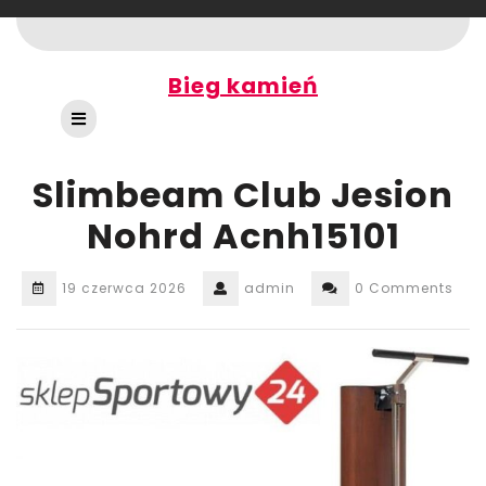
Skip
to
content
Bieg kamień
Open
Button
Slimbeam Club Jesion
Nohrd Acnh15101
19 czerwca 2026
admin
0 Comments