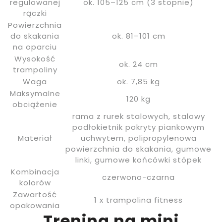
regulowanej
ok. 105–125 cm (3 stopnie)
rączki
Powierzchnia
do skakania
ok. 81–101 cm
na oparciu
Wysokość
ok. 24 cm
trampoliny
Waga
ok. 7,85 kg
Maksymalne
120 kg
obciążenie
rama z rurek stalowych, stalowy
podłokietnik pokryty piankowym
Materiał
uchwytem, polipropylenowa
powierzchnia do skakania, gumowe
linki, gumowe końcówki stópek
Kombinacja
czerwono-czarna
kolorów
Zawartość
1 x trampolina fitness
opakowania
Trening na mini