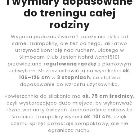
i wymiary dopasowane
do treningu całej
rodziny
Wygoda podczas ćwiczeń zależy nie tylko od
samej trampoliny, ale też od tego, jak łatwo
utrzymać kontrolę nad ruchem. Dlatego w
Slimbeam Club Jesion Nohrd Acnh15101
przewidziano
regulowaną rączkę
z piankowym
uchwytem. Możesz ustawić ją na wysokości
ok.
105–125 cm
w
3 stopniach
, co ułatwia
dopasowanie do wzrostu użytkownika.
Powierzchnia do skakania ma
ok. 75 cm średnicy
,
czyli wystarczająco dużo miejsca, by wykonywać
różne warianty ćwiczeń. Jednocześnie całkowita
średnica trampoliny wynosi
ok. 101 cm
, dzięki
czemu sprzęt pozostaje kompaktowy, ale nie
ogranicza ruchu.