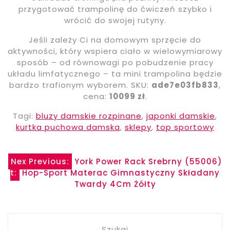
przygotować trampolinę do ćwiczeń szybko i
wrócić do swojej rutyny.
Jeśli zależy Ci na domowym sprzęcie do
aktywności, który wspiera ciało w wielowymiarowy
sposób – od równowagi po pobudzenie pracy
układu limfatycznego – ta mini trampolina będzie
bardzo trafionym wyborem. SKU:
ade7e03fb833
,
cena:
10099 zł
.
Tagi:
bluzy damskie rozpinane
,
japonki damskie
,
kurtka puchowa damska
,
sklepy
,
top sportowy
Nawigacja
Nex
Previous:
York Power Rack Srebrny (55006)
t:
Hop-Sport Materac Gimnastyczny Składany
wpisu
Twardy 4Cm Żółty
Szukaj