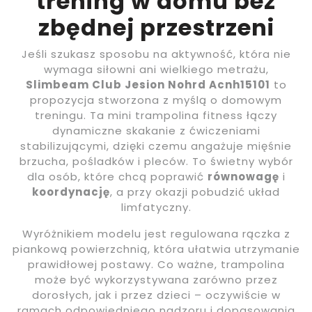
trening w domu bez
zbędnej przestrzeni
Jeśli szukasz sposobu na aktywność, która nie
wymaga siłowni ani wielkiego metrażu,
Slimbeam Club Jesion Nohrd Acnh15101
to
propozycja stworzona z myślą o domowym
treningu. Ta mini trampolina fitness łączy
dynamiczne skakanie z ćwiczeniami
stabilizującymi, dzięki czemu angażuje mięśnie
brzucha, pośladków i pleców. To świetny wybór
dla osób, które chcą poprawić
równowagę
i
koordynację
, a przy okazji pobudzić układ
limfatyczny.
Wyróżnikiem modelu jest regulowana rączka z
piankową powierzchnią, która ułatwia utrzymanie
prawidłowej postawy. Co ważne, trampolina
może być wykorzystywana zarówno przez
dorosłych, jak i przez dzieci – oczywiście w
ramach odpowiedniego nadzoru i dopasowania