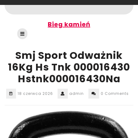
Skip
to
content
Bieg kamień
Open
Button
Smj Sport Odważnik
16Kg Hs Tnk 000016430
Hstnk000016430Na
18 czerwca 2026
admin
0 Comments