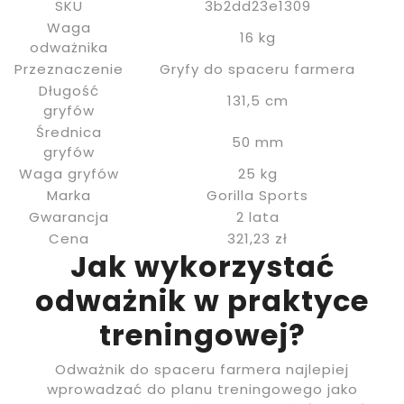
SKU
3b2dd23e1309
Waga
16 kg
odważnika
Przeznaczenie
Gryfy do spaceru farmera
Długość
131,5 cm
gryfów
Średnica
50 mm
gryfów
Waga gryfów
25 kg
Marka
Gorilla Sports
Gwarancja
2 lata
Cena
321,23 zł
Jak wykorzystać
odważnik w praktyce
treningowej?
Odważnik do spaceru farmera najlepiej
wprowadzać do planu treningowego jako