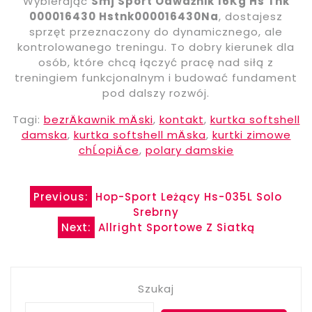
Wybierając
Smj Sport Odważnik 16Kg Hs Tnk
000016430 Hstnk000016430Na
, dostajesz
sprzęt przeznaczony do dynamicznego, ale
kontrolowanego treningu. To dobry kierunek dla
osób, które chcą łączyć pracę nad siłą z
treningiem funkcjonalnym i budować fundament
pod dalszy rozwój.
Tagi:
bezrÄkawnik mÄski
,
kontakt
,
kurtka softshell
damska
,
kurtka softshell mÄska
,
kurtki zimowe
chĹopiÄce
,
polary damskie
Nawigacja
Previous:
Hop-Sport Leżący Hs-035L Solo
Srebrny
wpisu
Next:
Allright Sportowe Z Siatką
Szukaj