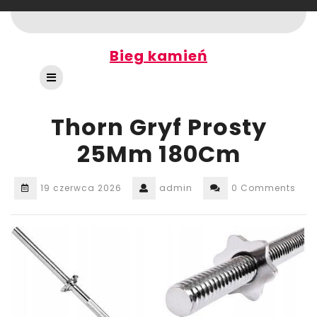
Skip
to
content
Bieg kamień
Open
Button
Thorn Gryf Prosty
25Mm 180Cm
19 czerwca 2026
admin
0 Comments