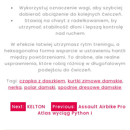
Wykorzystuj oznaczenie wagi, aby szybciej
dobierać obciążenie do kolejnych ćwiczeń.
Stawiaj na chwyt z radełkowaniem, by
utrzymać stabilność dłoni i lepszą kontrolę
nad ruchem.
W efekcie łatwiej utrzymasz rytm treningu, a
heksagonalna forma wsparcie w ustawieniu hantli
między powtórzeniami. To drobne, ale realne
usprawnienia, które robią różnicę w długofalowym
podejściu do ćwiczeń.
Tagi:
czapka z daszkiem
,
kurtki zimowe damskie
,
nerka
,
polar damski
,
spodnie dresowe damskie
Nawigacja
Next:
KELTON
Previous:
Assault Airbike Pro
Atlas wyciąg Python I
wpisu