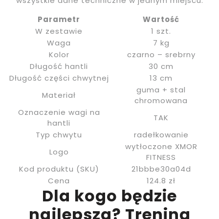
wszystkie dane techniczne w jednym miejscu.
Parametr
Wartość
W zestawie
1 szt.
Waga
7 kg
Kolor
czarno – srebrny
Długość hantli
30 cm
Długość części chwytnej
13 cm
guma + stal
Materiał
chromowana
Oznaczenie wagi na
TAK
hantli
Typ chwytu
radełkowanie
wytłoczone XMOR
Logo
FITNESS
Kod produktu (SKU)
21bbbe30a04d
Cena
124.8 zł
Dla kogo będzie
najlepsza? Trening