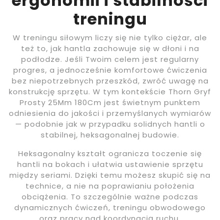
ergonomii i stabilności
treningu
W treningu siłowym liczy się nie tylko ciężar, ale
też to, jak hantla zachowuje się w dłoni i na
podłodze. Jeśli Twoim celem jest regularny
progres, a jednocześnie komfortowe ćwiczenia
bez niepotrzebnych przeszkód, zwróć uwagę na
konstrukcję sprzętu. W tym kontekście Thorn Gryf
Prosty 25Mm 180Cm jest świetnym punktem
odniesienia do jakości i przemyślanych wymiarów
— podobnie jak w przypadku solidnych hantli o
stabilnej, heksagonalnej budowie.
Heksagonalny kształt ogranicza toczenie się
hantli na bokach i ułatwia ustawienie sprzętu
między seriami. Dzięki temu możesz skupić się na
technice, a nie na poprawianiu położenia
obciążenia. To szczególnie ważne podczas
dynamicznych ćwiczeń, treningu obwodowego
oraz pracy nad koordynacją ruchu.