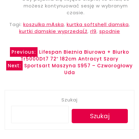
możesz kontynuować sesję w wybranym
czasie.
Tagi:
koszulka mÄska
,
kurtka softshell damska
,
kurtki damskie wyprzedaĹź
,
rl9
,
spodnie
Nawigacja
Previous:
Lifespan Bieżnia Biurowa + Biurko
Tr5000Dt7 72″ 182cm Antracyt Szary
wpisu
Next:
Sportsart Maszyna S957 – Czworogłowy
Uda
Szukaj
Szukaj