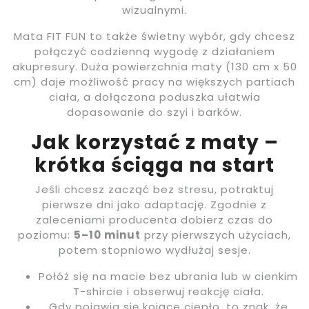
wizualnymi.
Mata FIT FUN to także świetny wybór, gdy chcesz
połączyć codzienną wygodę z działaniem
akupresury. Duża powierzchnia maty (130 cm x 50
cm) daje możliwość pracy na większych partiach
ciała, a dołączona poduszka ułatwia
dopasowanie do szyi i barków.
Jak korzystać z maty –
krótka ściąga na start
Jeśli chcesz zacząć bez stresu, potraktuj
pierwsze dni jako adaptację. Zgodnie z
zaleceniami producenta dobierz czas do
poziomu:
5–10 minut
przy pierwszych użyciach,
potem stopniowo wydłużaj sesje.
Połóż się na macie bez ubrania lub w cienkim
T-shircie i obserwuj reakcję ciała.
Gdy pojawia się kojące ciepło, to znak, że