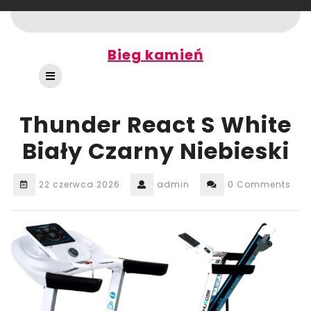
Skip
to
content
Bieg kamień
Open
Button
Thunder React S White
Biały Czarny Niebieski
22 czerwca 2026
admin
0 Comments