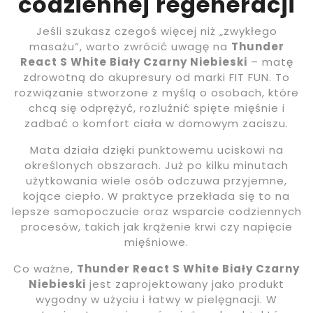
codziennej regeneracji
Jeśli szukasz czegoś więcej niż „zwykłego
masażu”, warto zwrócić uwagę na
Thunder
React S White Biały Czarny Niebieski
– matę
zdrowotną do akupresury od marki FIT FUN. To
rozwiązanie stworzone z myślą o osobach, które
chcą się odprężyć, rozluźnić spięte mięśnie i
zadbać o komfort ciała w domowym zaciszu.
Mata działa dzięki punktowemu uciskowi na
określonych obszarach. Już po kilku minutach
użytkowania wiele osób odczuwa przyjemne,
kojące ciepło. W praktyce przekłada się to na
lepsze samopoczucie oraz wsparcie codziennych
procesów, takich jak krążenie krwi czy napięcie
mięśniowe.
Co ważne,
Thunder React S White Biały Czarny
Niebieski
jest zaprojektowany jako produkt
wygodny w użyciu i łatwy w pielęgnacji. W