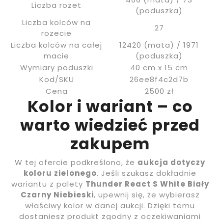
Liczba rozet
(poduszka)
Liczba kolców na
27
rozecie
Liczba kolców na całej
12420 (mata) / 1971
macie
(poduszka)
Wymiary poduszki
40 cm x 15 cm
Kod/SKU
26ee8f4c2d7b
Cena
2500 zł
Kolor i wariant – co
warto wiedzieć przed
zakupem
W tej ofercie podkreślono, że
aukcja dotyczy
koloru zielonego
. Jeśli szukasz dokładnie
wariantu z palety
Thunder React S White Biały
Czarny Niebieski
, upewnij się, że wybierasz
właściwy kolor w danej aukcji. Dzięki temu
dostaniesz produkt zgodny z oczekiwaniami