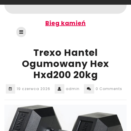
Skip
to
content
Bieg kamień
Open
Button
Trexo Hantel
Ogumowany Hex
Hxd200 20kg
19 czerwca 2026
admin
0 Comments