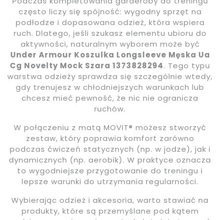
Podczas kompletowania garderoby do treningu
często liczy się spójność: wygodny sprzęt na
podłodze i dopasowana odzież, która wspiera
ruch. Dlatego, jeśli szukasz elementu ubioru do
aktywności, naturalnym wyborem może być
Under Armour Koszulka Longsleeve Męska Ua
Cg Novelty Mock Szara 1373828294
. Tego typu
warstwa odzieży sprawdza się szczególnie wtedy,
gdy trenujesz w chłodniejszych warunkach lub
chcesz mieć pewność, że nic nie ogranicza
ruchów.
W połączeniu z matą MOVIT® możesz stworzyć
zestaw, który poprawia komfort zarówno
podczas ćwiczeń statycznych (np. w jodze), jak i
dynamicznych (np. aerobik). W praktyce oznacza
to wygodniejsze przygotowanie do treningu i
lepsze warunki do utrzymania regularności.
Wybierając odzież i akcesoria, warto stawiać na
produkty, które są przemyślane pod kątem