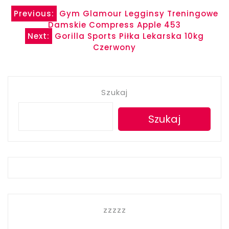
Nawigacja
Previous:
Gym Glamour Legginsy Treningowe
Damskie Compress Apple 453
wpisu
Next:
Gorilla Sports Piłka Lekarska 10kg
Czerwony
Szukaj
Szukaj
zzzzz