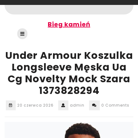
Skip
to
content
Bieg kamień
Open
Button
Under Armour Koszulka
Longsleeve Męska Ua
Cg Novelty Mock Szara
1373828294
20 czerwca 2026
admin
0 Comments