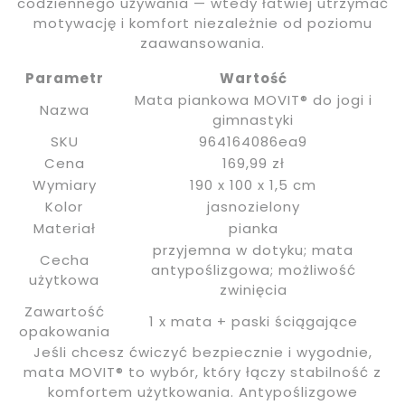
codziennego używania — wtedy łatwiej utrzymać
motywację i komfort niezależnie od poziomu
zaawansowania.
Parametr
Wartość
Mata piankowa MOVIT® do jogi i
Nazwa
gimnastyki
SKU
964164086ea9
Cena
169,99 zł
Wymiary
190 x 100 x 1,5 cm
Kolor
jasnozielony
Materiał
pianka
przyjemna w dotyku; mata
Cecha
antypoślizgowa; możliwość
użytkowa
zwinięcia
Zawartość
1 x mata + paski ściągające
opakowania
Jeśli chcesz ćwiczyć bezpiecznie i wygodnie,
mata MOVIT® to wybór, który łączy stabilność z
komfortem użytkowania. Antypoślizgowe