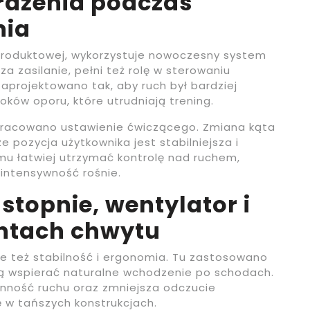
wrażenia podczas
nia
i produktowej, wykorzystuje nowoczesny system
a zasilanie, pełni też rolę w sterowaniu
projektowano tak, aby ruch był bardziej
ków oporu, które utrudniają trening.
pracowano ustawienie ćwiczącego. Zmiana kąta
 pozycja użytkownika jest stabilniejsza i
emu łatwiej utrzymać kontrolę nad ruchem,
 intensywność rośnie.
topnie, wentylator i
antach chwytu
ale też stabilność i ergonomia. Tu zastosowano
ją wspierać naturalne wchodzenie po schodach.
ność ruchu oraz zmniejsza odczucie
ę w tańszych konstrukcjach.