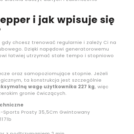
tepper i jak wpisuje się
?
gdy chcesz trenować regularnie i zależy Ci na
klubowego. Dzięki napędowi generatorowemu
wi łatwiej utrzymać stałe tempo i stopniowo
cze oraz samopoziomujące stopnie. Jeżeli
ogicznym, ta konstrukcja jest szczególnie
ksymalną wagę użytkownika 227 kg
, więc
zerokim gronie ćwiczących.
chniczne
-Sports Prosty 35,5Cm Gwintowany
1171b
or z podtrzymaniem 2 min.