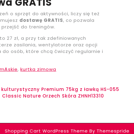
wa GRATIS
eń o sprzęt do aktywności, liczy się też
ymujesz
dostawę GRATIS
, co pozwala
 przejść do treningów.
o 27 zł, a przy tak zdefiniowanych
ze zasilania, wentylatorze oraz opcji
 do osób, które chcą ćwiczyć regularnie i
mÄskie
,
kurtka zimowa
 kulturystyczny Premium 75kg z ławką HS-055
d Classic Nature Orzech Skóra ZHNH13310
Shopping Cart WordPress Theme
By Themespride