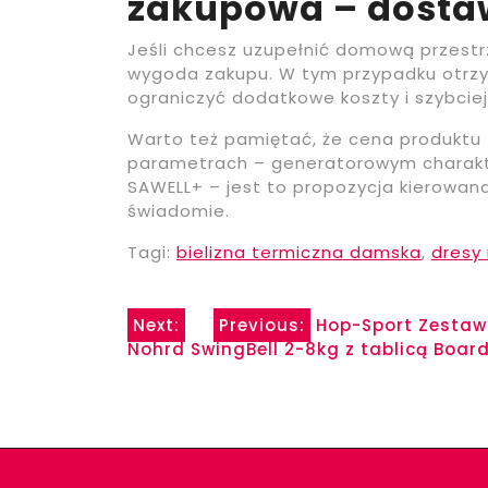
zakupowa – dosta
Jeśli chcesz uzupełnić domową przestrz
wygoda zakupu. W tym przypadku otrz
ograniczyć dodatkowe koszty i szybciej
Warto też pamiętać, że cena produktu t
parametrach – generatorowym charakter
SAWELL+ – jest to propozycja kierowana
świadomie.
Tagi:
bielizna termiczna damska
,
dresy 
Nawigacja
Next:
Previous:
Hop-Sport Zestaw
Nohrd SwingBell 2-8kg z tablicą Boar
wpisu