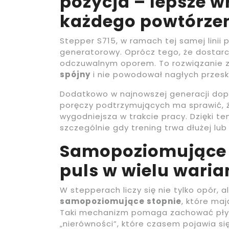
pozycja – lepsze 
każdego powtórze
Stepper S715, w ramach tej samej lini
generatorowy. Oprócz tego, że dostarcz
odczuwalnym oporem. To rozwiązanie za
spójny
i nie powodował nagłych przesko
Dodatkowo w najnowszej generacji do
poręczy podtrzymujących ma sprawić, że
wygodniejsza w trakcie pracy. Dzięki t
szczególnie gdy trening trwa dłużej lub
Samopoziomujące s
puls w wielu wari
W stepperach liczy się nie tylko opór, 
samopoziomujące stopnie
, które ma
Taki mechanizm pomaga zachować płyn
„nierówności”, które czasem pojawia si