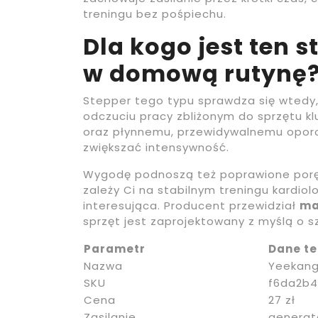
treningu bez pośpiechu.
Dla kogo jest ten s
w domową rutynę
Stepper tego typu sprawdza się wtedy, 
odczuciu pracy zbliżonym do sprzętu 
oraz płynnemu, przewidywalnemu oporo
zwiększać intensywność.
Wygodę podnoszą też poprawione porę
zależy Ci na stabilnym treningu kardiol
interesująca. Producent przewidział
ma
sprzęt jest zaprojektowany z myślą o s
Parametr
Dane te
Nazwa
Yeekang
SKU
f6da2b4
Cena
27 zł
Zasilanie
generat