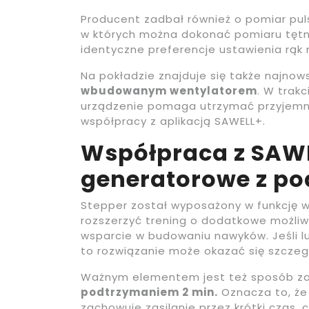
Producent zadbał również o pomiar pul
w których można dokonać pomiaru tętna
identyczne preferencje ustawienia rąk
Na pokładzie znajduje się także najnows
wbudowanym wentylatorem
. W trak
urządzenie pomaga utrzymać przyjemn
współpracy z aplikacją SAWELL+.
Współpraca z SAWEL
generatorowe z p
Stepper został wyposażony w funkcję w
rozszerzyć trening o dodatkowe możliw
wsparcie w budowaniu nawyków. Jeśli lu
to rozwiązanie może okazać się szczeg
Ważnym elementem jest też sposób zas
podtrzymaniem 2 min.
Oznacza to, że
zachowuje zasilanie przez krótki czas,