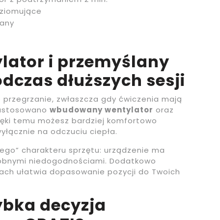
ziomujące
any
ator i przemyślany
dczas dłuższych sesji
 przegrzanie, zwłaszcza gdy ćwiczenia mają
zastosowano
wbudowany wentylator
oraz
zięki temu możesz bardziej komfortowo
wyłącznie na odczuciu ciepła.
wego” charakteru sprzętu: urządzenie ma
drobnymi niedogodnościami. Dodatkowo
tach ułatwia dopasowanie pozycji do Twoich
ybka decyzja