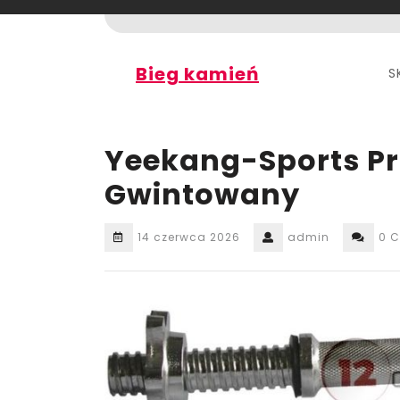
Skip
to
content
Bieg kamień
S
Yeekang-Sports P
Gwintowany
14 czerwca 2026
admin
0 