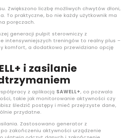
su. Zwiększono liczbę możliwych chwytów dłoni,
. To praktyczne, bo nie każdy użytkownik ma
 na poręczach.
zej generacji pulpit sterowniczy z
cie intensywniejszych treningów to realny plus –
y komfort, a dodatkowo przewidziano opcję
L+ i zasilanie
odtrzymaniem
spółpracy z aplikacją
SAWELL+
, co pozwala
ości, takie jak monitorowanie aktywności czy
bisz śledzić postępy i mieć przejrzyste dane,
ólnie przydatne.
ilania. Zastosowano generator z
 po zakończeniu aktywności urządzenie
 co ułatwia odczyt danych i zakończenie