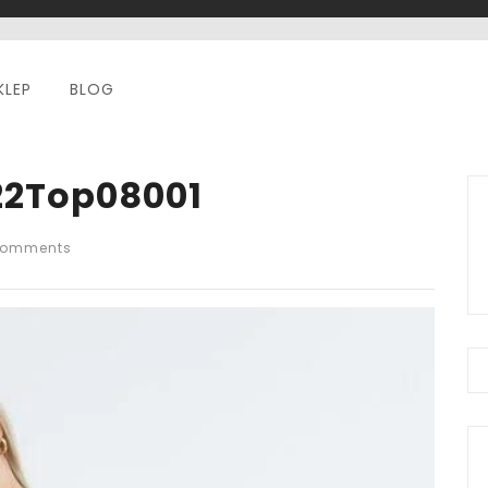
KLEP
BLOG
122Top08001
Comments