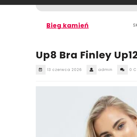
Skip
to
content
Bieg kamień
S
Up8 Bra Finley Up
13 czerwca 2026
admin
0 