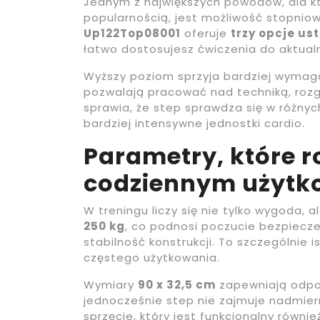
Jednym z największych powodów, dla kt
popularnością, jest możliwość stopnio
Up122Top08001
oferuje
trzy opcje us
łatwo dostosujesz ćwiczenia do aktualn
Wyższy poziom sprzyja bardziej wymaga
pozwalają pracować nad techniką, rozg
sprawia, że step sprawdza się w różnyc
bardziej intensywne jednostki cardio.
Parametry, które r
codziennym użytk
W treningu liczy się nie tylko wygoda,
250 kg
, co podnosi poczucie bezpiecz
stabilność konstrukcji. To szczególnie
częstego użytkowania.
Wymiary
90 x 32,5 cm
zapewniają odpo
jednocześnie step nie zajmuje nadmiern
sprzęcie, który jest funkcjonalny rów