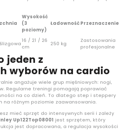
Wysokość
zchnia
(3
Ładowność
Przeznaczenie
poziomy)
16 / 21 / 26
Zastosowania
ślizgowa
250 kg
cm
profesjonalne
o jeden z
ch wyborów na cardio
alnie angażuje wiele grup mięśniowych: nogi,
łów. Regularne treningi pomagają poprawiać
ności na co dzień. To dlatego step i steppery
ych na różnym poziomie zaawansowania.
esz mieć sprzęt do intensywnych serii i zależy
inley Up122Top08001
jest sprzętem, który
ukcja jest dopracowana, a regulacja wysokości