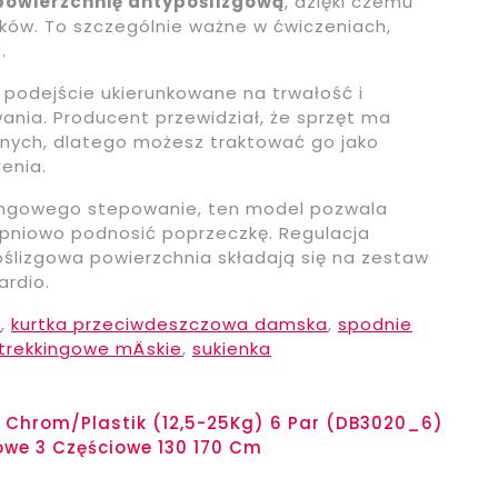
powierzchnię antypoślizgową
, dzięki czemu
oków. To szczególnie ważne w ćwiczeniach,
.
li podejście ukierunkowane na trwałość i
nia. Producent przewidział, że sprzęt ma
lnych, dlatego możesz traktować go jako
enia.
ningowego stepowanie, ten model pozwala
pniowo podnosić poprzeczkę. Regulacja
poślizgowa powierzchnia składają się na zestaw
ardio.
e
,
kurtka przeciwdeszczowa damska
,
spodnie
trekkingowe mÄskie
,
sukienka
i Chrom/Plastik (12,5-25Kg) 6 Par (DB3020_6)
iowe 3 Częściowe 130 170 Cm