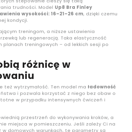
órych stepowanie cieszy się taką
wania trudności. Model
Up8 Bra Finley
tawienia wysokości: 16–21–26 cm
, dzięki czemu
ej kondycji.
jącym treningom, a niższe ustawienia
rzewką lub regeneracją. Taka elastyczność
h planach treningowych – od lekkich sesji po
obią różnicę w
owaniu
 ale też wytrzymałość. Ten model ma
ładowność
eństwa i pozwala korzystać z niego bez obaw o
 istotne w przypadku intensywnych ćwiczeń i
wiednią przestrzeń do wykonywania kroków, a
ie miejsca w pomieszczeniu. Jeśli zależy Ci na
nież w domowych warunkach, te parametry są