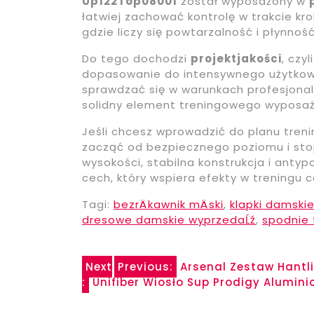
Up122Top08001
został wyposażony w
łatwiej zachować kontrolę w trakcie kr
gdzie liczy się powtarzalność i płynność
Do tego dochodzi
projektjakości
, czy
dopasowanie do intensywnego użytkowa
sprawdzać się w warunkach profesjona
solidny element treningowego wyposaż
Jeśli chcesz wprowadzić do planu tre
zacząć od bezpiecznego poziomu i sto
wysokości, stabilna konstrukcja i anty
cech, który wspiera efekty w treningu c
Tagi:
bezrÄkawnik mÄski
,
klapki damski
dresowe damskie wyprzedaĹź
,
spodnie 
Nawigacja
Next
Previous:
Arsenal Zestaw Hantl
:
Unifiber Wiosło Sup Prodigy Alumin
wpisu