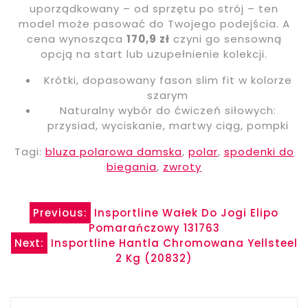
uporządkowany – od sprzętu po strój – ten
model może pasować do Twojego podejścia. A
cena wynosząca
170,9 zł
czyni go sensowną
opcją na start lub uzupełnienie kolekcji.
Krótki, dopasowany fason slim fit w kolorze
szarym
Naturalny wybór do ćwiczeń siłowych:
przysiad, wyciskanie, martwy ciąg, pompki
Tagi:
bluza polarowa damska
,
polar
,
spodenki do
biegania
,
zwroty
Nawigacja
Previous:
Insportline Wałek Do Jogi Elipo
Pomarańczowy 131763
wpisu
Next:
Insportline Hantla Chromowana Yellsteel
2 Kg (20832)