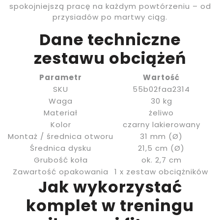
spokojniejszą pracę na każdym powtórzeniu – od
przysiadów po martwy ciąg.
Dane techniczne
zestawu obciążeń
Parametr
Wartość
SKU
55b02faa2314
Waga
30 kg
Materiał
żeliwo
Kolor
czarny lakierowany
Montaż / średnica otworu
31 mm (Ø)
Średnica dysku
21,5 cm (Ø)
Grubość koła
ok. 2,7 cm
Zawartość opakowania
1 x zestaw obciążników
Jak wykorzystać
komplet w treningu