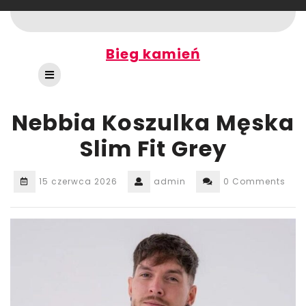
Skip
to
content
Bieg kamień
Open
Button
Nebbia Koszulka Męska
Slim Fit Grey
15 czerwca 2026
admin
0 Comments