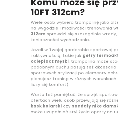
Komu może się prz
10FT 312cm?
Wiele osób wybiera trampolinę jako alt
na wygodzie i możliwości trenowania w
312cm
sprawdzi się szczególnie wtedy
konieczności wychodzenia.
Jeżeli w Twojej garderobie sportowej po
i aktywnością, takie jak
getry termoak
ocieplacz męski
, trampolina może sta
podobnym duchu pasują też akcesoria i
sportowych stylizacji po elementy och
planujesz trening w różnych warunkach (
liczy się komfort).
Warto też pamiętać, że sprzęt sportowy
ofertach wielu osób przewijają się róż
kask kolarski
czy
sandaly nike dams
może uzupełniać styl życia oparty na ru