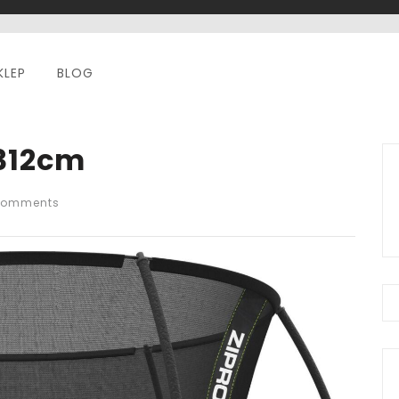
KLEP
BLOG
 312cm
Comments