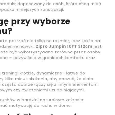
 produkt dopasowany do osób, które chcą mieć
ypadku mniejszych konstrukcji.
gę przy wyborze
mu?
rto patrzeć nie tylko na rozmiar, lecz także na
codzienne nawyki.
Zipro Jumpin 10FT 312cm
jest
oże być wykorzystywana zarówno przez osoby
wane – oczywiście w granicach komfortu oraz
 treningi krótkie, dynamiczne i łatwe do
 kilka minut skakania, aby poczuć, że ciało
i często dobrze łączy się z innymi elementami
łowym czy ćwiczeniami uzupełniającymi.
ruchów w bardziej naturalnym zakresie.
mać motywację do ruchu w domu.