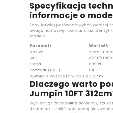
Specyfikacja techn
informacje o mode
Żeby łatwiej porównać wybór, poniżej 
uwagę na nazwę, rozmiar oraz identyfik
modelu.
Parametr
Wartość
Nazwa
Zipro Jump
SKU
d69f7ff80a
Cena
699 zł
Rozmiar (10FT)
10FT
Wymiar / wysokość w opisie
312 cm
Dlaczego warto po
Jumpin 10FT 312cm
Wybierając trampolinę do domu, szukas
działał jak „silnik” codziennej aktywnośc