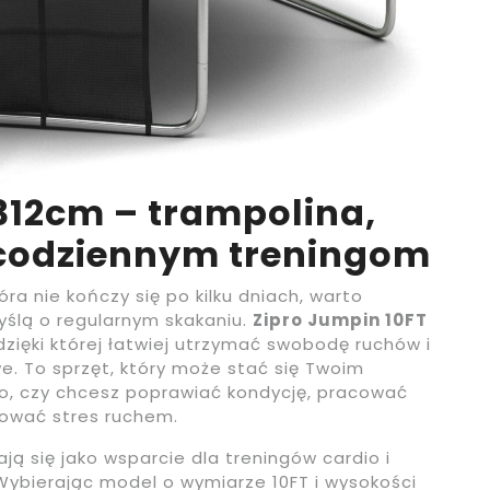
312cm – trampolina,
 codziennym treningom
ra nie kończy się po kilku dniach, warto
yślą o regularnym skakaniu.
Zipro Jumpin 10FT
dzięki której łatwiej utrzymać swobodę ruchów i
 To sprzęt, który może stać się Twoim
go, czy chcesz poprawiać kondycję, pracować
gować stres ruchem.
ją się jako wsparcie dla treningów cardio i
. Wybierając model o wymiarze 10FT i wysokości