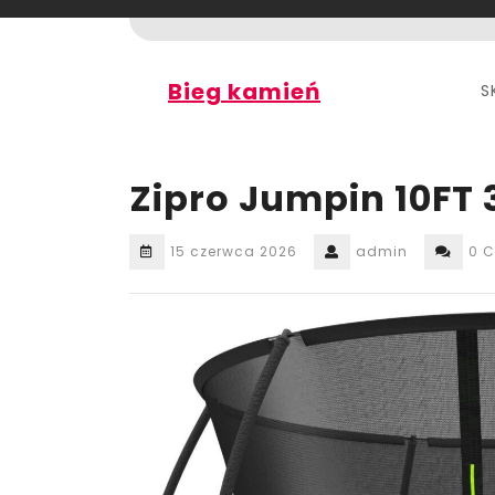
Skip
to
content
Bieg kamień
S
Zipro Jumpin 10FT
15 czerwca 2026
admin
0 