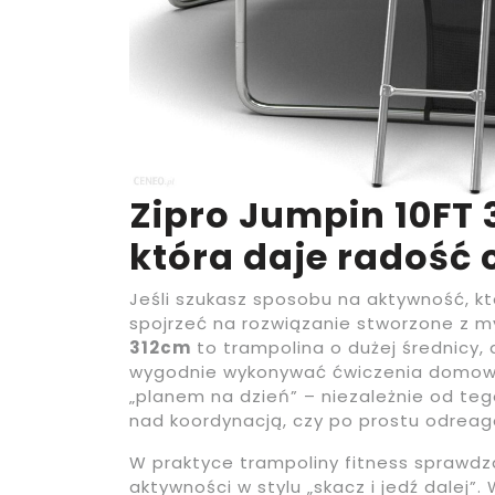
Zipro Jumpin 10FT 
która daje radość
Jeśli szukasz sposobu na aktywność, któ
spojrzeć na rozwiązanie stworzone z m
312cm
to trampolina o dużej średnicy, 
wygodnie wykonywać ćwiczenia domowe.
„planem na dzień” – niezależnie od te
nad koordynacją, czy po prostu odrea
W praktyce trampoliny fitness sprawdza
aktywności w stylu „skacz i jedź dalej”