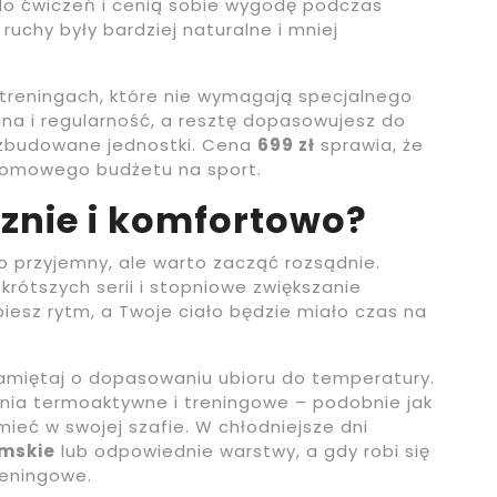
do ćwiczeń i cenią sobie wygodę podczas
ruchy były bardziej naturalne i mniej
 treningach, które nie wymagają specjalnego
na i regularność, a resztę dopasowujesz do
 rozbudowane jednostki. Cena
699 zł
sprawia, że
 domowego budżetu na sport.
znie i komfortowo?
o przyjemny, ale warto zacząć rozsądnie.
rótszych serii i stopniowe zwiększanie
piesz rytm, a Twoje ciało będzie miało czas na
 pamiętaj o dopasowaniu ubioru do temperatury.
nia termoaktywne i treningowe – podobnie jak
mieć w swojej szafie. W chłodniejsze dni
mskie
lub odpowiednie warstwy, a gdy robi się
reningowe.