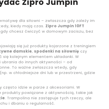
ydać Zipro Jumpin
ernatywę dla siłowni – zwłaszcza gdy zależy im
tedy, kiedy mają czas.
Zipro Jumpin 10FT
, gdy chcesz ćwiczyć w domowym zaciszu, bez
jawiają się już produkty kojarzone z treningiem
tywne damskie
,
spodenki na siłownię
czy
ć się kolejnym elementem układanki. W
 ubrania do innych aktywności – od
ronne. To ważne zwłaszcza wtedy, gdy
np. w chłodniejsze dni lub w przestrzeni, gdzie
 często idzie w parze z akcesoriami. W
ne produkty powiązane z aktywnością, takie jak
kie
. Trampolina nie zastępuje tych rzeczy, ale
chu i dbaniu o regularność.