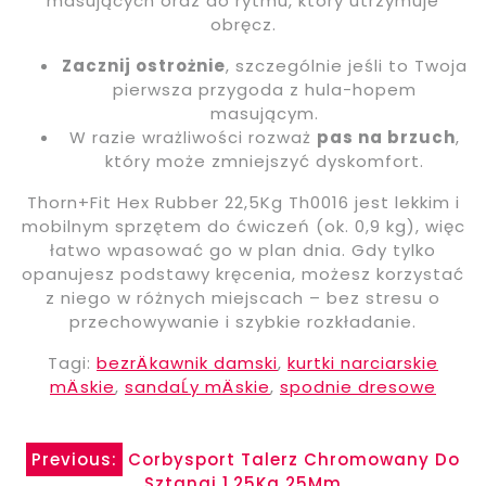
masujących oraz do rytmu, który utrzymuje
obręcz.
Zacznij ostrożnie
, szczególnie jeśli to Twoja
pierwsza przygoda z hula-hopem
masującym.
W razie wrażliwości rozważ
pas na brzuch
,
który może zmniejszyć dyskomfort.
Thorn+Fit Hex Rubber 22,5Kg Th0016 jest lekkim i
mobilnym sprzętem do ćwiczeń (ok. 0,9 kg), więc
łatwo wpasować go w plan dnia. Gdy tylko
opanujesz podstawy kręcenia, możesz korzystać
z niego w różnych miejscach – bez stresu o
przechowywanie i szybkie rozkładanie.
Tagi:
bezrÄkawnik damski
,
kurtki narciarskie
mÄskie
,
sandaĹy mÄskie
,
spodnie dresowe
Nawigacja
Previous:
Corbysport Talerz Chromowany Do
Sztangi 1,25Kg 25Mm