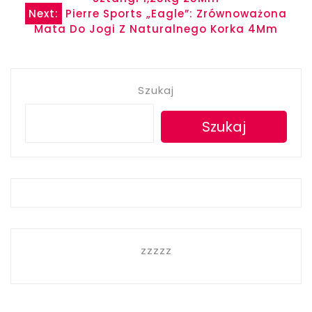
wpisu
Next:
Pierre Sports „Eagle”: Zrównoważona
Mata Do Jogi Z Naturalnego Korka 4Mm
Szukaj
Szukaj
zzzzz