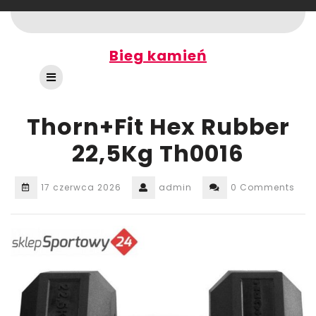
Skip
to
content
Bieg kamień
Open
Button
Thorn+Fit Hex Rubber
22,5Kg Th0016
17 czerwca 2026
admin
0 Comments