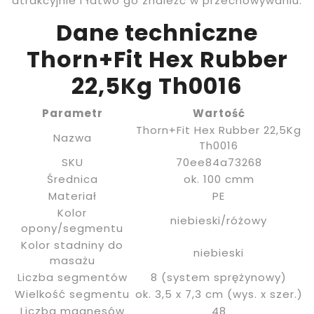
atrakcyjnie i łatwo go znaleźć w przechowywaniu.
Dane techniczne
Thorn+Fit Hex Rubber
22,5Kg Th0016
Parametr
Wartość
Thorn+Fit Hex Rubber 22,5Kg
Nazwa
Th0016
SKU
70ee84a73268
Średnica
ok. 100 cmm
Materiał
PE
Kolor
niebieski/różowy
opony/segmentu
Kolor stadniny do
niebieski
masażu
Liczba segmentów
8 (system sprężynowy)
Wielkość segmentu
ok. 3,5 x 7,3 cm (wys. x szer.)
Liczba magnesów
48